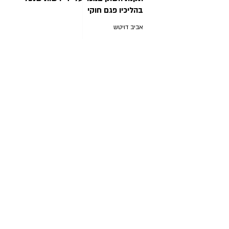
בהליכיו פגם חוקי
אביב דויטש
תקציר
למאמר המלא
הודאות שווא – רקע מחקרי לאבחון
וזיהוי
אורן גזל-אייל
תקציר
למאמר המלא