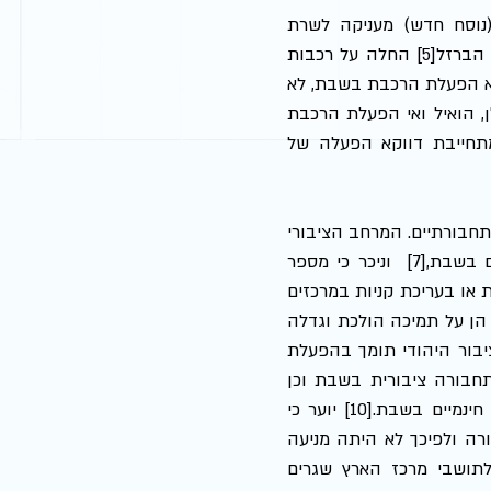
בניגוד לתחבורה ציבורית באמצעות רכב ממונע, לגביה פקודת התעבורה (נוסח חדש) מעניקה לשרת 
התחבורה סמכות בנושא הפעלת התחבורה הציבורית בשבת, פקודת מסילות הברזל[5] החלה על רכבות 
שותקת ביחס להפעלתה בשבת.[6] למרות שהפקודה אינה מתייחסת כלל לנושא הפעלת הרכבת בשבת, לא 
התאפשרה מכוחה הפעלת רכבת בשבת עד עצם היום הזה. כפי שיפורט להלן, הואיל ואי הפעלת הרכבת 
פוגעת בזכויות חוקתיות, ונוכח העדר הסמכה מפורשת בחוק לפגיעה זו, מתחייבת דווקא הפעלה של 
בעשורים האחרונים חל שינוי משמעותי בהרגלי הפנאי של האוכלוסייה וצרכיה התחבורתיים. המרחב הציבורי 
בישראל עובר תהליכי חילון הבאים לידי ביטוי בעשרות מרכזי קניות הפתוחים בשבת,[7]  וניכר כי מספר 
הולך וגדל של ישראלים נוהג לבלות את יום השבת בביקור במרכזי בילוי ותרבות או בעריכת קניות במרכזים 
המסחריים. עמדות הציבור ביחס להפעלת תחבורה ציבורית בשבת מעידות גם הן על תמיכה הולכת וגדלה 
בשנים האחרונות. על פי סקר שערכה עמותת חדו"ש באוגוסט 2022 75% מהציבור היהודי תומך בהפעלת 
תחבורה ציבורית בשבת.[8]במקביל, החלו לפעול מיזמים פרטיים[9] לקידום תחבורה ציבורית בשבת וכן 
רשויות מקומיות שונות בגוש דן והשרון החלו להפעיל קווי תחבורה ציבורית חינמיים בשבת.[10] יוער כי 
כיוון שדובר על שירות הסעה חינמי, לא נדרש רישיון להפעלתו ממשרד התחבורה ולפיכך לא היתה מניעה 
משפטית להפעלתם. אולם קווים אלה נתנו מענה חלקי מאד ואף זאת רק לתושבי מרכז הארץ שגרים 