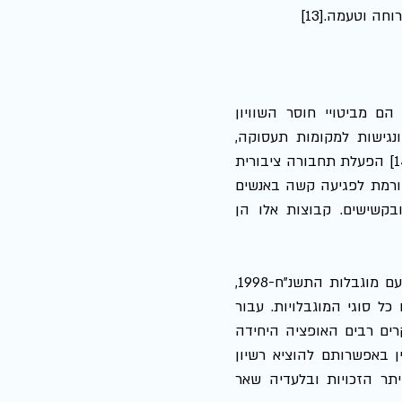
 וטעמה.[13] 
: הבדלים בדפוסי השימוש והנגישות לתחבורה, הם מביטויי חוסר השוויון 
בחברה. לתחבורה ציבורית תפקיד חברתי חשוב בהבטחת יכולת הניידות ונגישות למקומות תעסוקה, 
שירותים ציבוריים ואתרי פנאי גם לאלו שידם אינם משגת להחזיק ברכב פרטי.[14] הפעלת תחבורה ציבורית 
בשבת, עשויה לתרום לקידום שוויון.[15] אי הפעלת תחבורה ציבורית בשבת גורמת לפגיעה קשה באנשים 
ממעמד סוציו אקונומי נמוך, בבעלי מוגבלויות, בנשים, בבני נוער, בחיילים ובקשישים. קבוצות אלו הן 
: חוק שוויון זכויות לאנשים עם מוגבלות התשנ"ח-1998, 
קובע כי כל מקום ציבורי וכל שירות ציבורי צריכים להיות נגישים לאנשים עם כל סוגי המוגבלויות. עבור 
אנשים בעלי מוגבלויות תחבורה ציבורית אינה עוד אופציה להתנייד, אלא במקרים רבים האופציה היחידה 
המאפשרת להם נגישות, עצמאות והשתתפות בחיים במרחב הציבורי שכן אין באפשרותם להוציא רשיון 
נהיגה בשל מגבלות פיזיות. בנוסף, הזכות לנגישות הינה שער הכניסה אל יתר הזכויות ובלעדיה שאר 