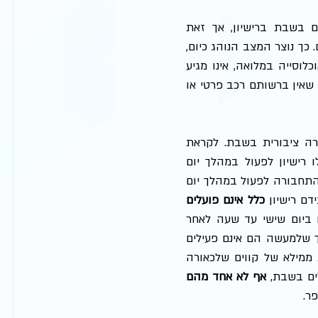
במהלך השנים שלאחר התקנת התקנות, נוספו מכוחן מספר קווים הפועלים בשבת ברישיון, אך זאת 
במשורה, ולא באופן שיטתי וסדור העונה על כלל הצרכים התחבורתיים החיוניים. כך נוצר המצב הנוהג כיום, 
בו פועלים מעט מאוד קווים ברישיון בשבת, באופן שאינו משרת את צרכי האוכלוסייה במלואה, אינו מגיע 
לערים הגדולות, לבתי חולים ולריכוזי אוכלוסייה ואינו מהווה פתרון עבור אנשים שאין ברשותם רכב פרטי או 
בשנת 2016 הגיש המרכז הרפורמי לדת ומדינה עתירה לבג"ץ בנושא תחבורה ציבורית בשבת. לקראת 
הגשת העתירה הגיש המרכז בקשת מידע באשר למספר הקווים אשר קיבלו רישיון לפעול במהלך יום 
המנוחה. מהמידע שנמסר עלה כי ל- 344 קווי אוטובוס ניתנו רישיונות ממשרד התחבורה לפעול במהלך יום 
ם רישיון 
כלל אינם פועלים
בשבת. בנוסף, עלה כי 59 קווים ״גולשים לתוך השבת״, כלומר מגיעים ליעדם ביום שישי עד שעה לאחר 
כניסת השבת, וביום שבת מתחילים את מסלולם עד שעה לפני צאת השבת, כך שלמעשה הם אינם פעילים 
במהלך השבת כולה. בתמצית, מהמידע שעלה נמצא כי הרשימה המצומצמת ממילא של קווים שלכאורה 
אף לא אחד מהם 
ר. 