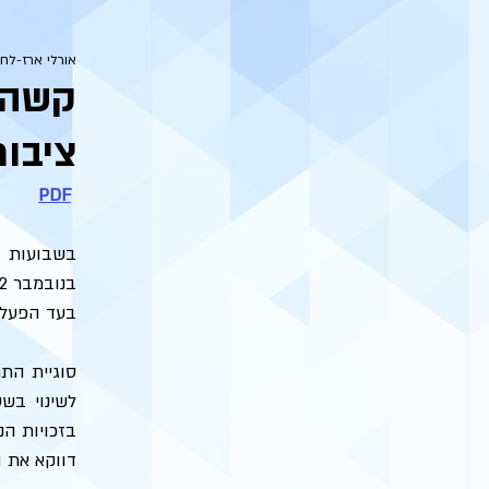
אורלי ארז-לחו
קשה 
ציבו
PDF
בעד הפעלתו
דווקא את 