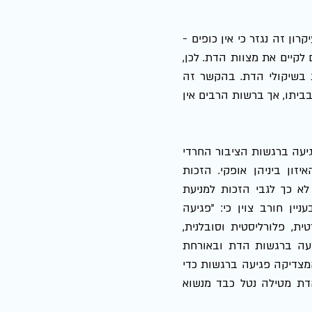
 מעיקרון זה נגזר כי אין כופים - 
לא במישרין ולא בעקיפין - מצוות דת על מי שאינם שומרי מצוות, ואינם מעוניינים לקיים את מצוות הדת. לכן, 
לא ניתן להורות על אי הפעלת הרכבת הקלה בשבת מטעמים של התחשבות בשיקולי הדת. בהקשר זה 
נהוגה ההבחנה בין רשות היחיד ורשות הרבים: לאדם יש חופש לממש את דתו בביתו, אך ברשות הרבים אין 
:אל מול הזכויות האמורות עומדת הטענה של פגיעה ברגשות הציבור החרדי 
בעיקר, המתנגד לתחבורה ציבורית בשבת. ואולם, אין המדובר בזכויות שהאיזון ביניהן אופקי. הזכות 
לשוויון, הזכות לחופש מדת והזכות לחופש תנועה הינן זכויות חוקתיות אך לא כך לגבי הזכות למניעת 
פגיעה ברגשות הדת שבשמה אין מפעילים תחבורה ציבורית בשבת.[20] בעניין חורב צוין כי: "פגיעה 
ברגשות דתיים ובאורח חיים דתי, כשלעצמה, אינה מאפשרת, בחברה דמוקרטית, פלורליסטית וסובלנית, 
לפגוע בחופש התנועה. פגיעה בחופש התנועה אפשרית אך ורק כאשר הפגיעה ברגשות הדת ובאורחת 
החיים הדתי היא קשה, חמורה ורצינית. פגיעה כזו היא מעבר לרמת הסיבולת המצדיקה פגיעה ברגשות כדי 
בענייננו, ההתחשבות ברגשות הדת מטילה נטל כבד מנשוא 