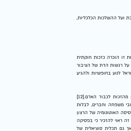
להלן נעמוד על הפגיעה הקשה הנגרמת כתוצאה מהעדר תחבורה ציבורית בשבת ועל ההשלכות הכלכליות, 
לכל אדם בישראל, אזרח ותושב זכות קנויה לחופש תנועה. זכות זו הוכרה כזכות חוקתית 
מניעת תחבורה ציבורית בשבת בשם שמירה על רגשות הדת של הציבור 
הדתי פוגעת בצורה חריפה בזכות החוקתית הקנויה לאזרחי ותושבי מדינת ישראל לנוע בחופשיות ולהגיע 
כידוע, לפרט יש זכות לעצב את אורחות חייו וזאת כחלק מהזכות לכבוד האדם.[12] 
בהקשר זה, יש לאפשר לכל אדם לעצב את השבת כראות עיניו - לבקר קרובי משפחה וחברים, לבלות 
במסעדות, לבקר במוזיאון או בים – וזאת מכוח זכותו של אדם לכבוד אשר בבסיסה האוטונומיה של הרצון 
הפרטי הרואה באדם ישות אוטונומית בעלת כושר בחירה ורצון עצמאי. בהקשר זה ראוי להזכיר כי בפסיקה 
שהתייחסה לחוק שעות עבודה ומנוחה צוין כי ליום השבת תכלית לאומית אך גם תכלית סוציאלית של 