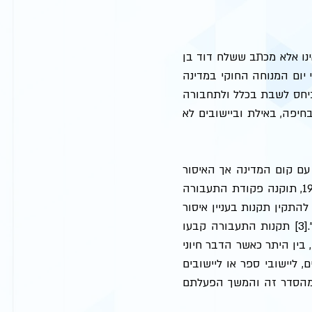
כידוע, "הסטטוס קוו", אשר המתנגדים לתחבורה ציבורית בשבת נסמכים עליו, אינו אלא מכתב ששלח דוד בן 
גוריון בשנת 1947, לאגודת ישראל.[2] במכתב זה כל שנאמר לגבי השבת היה כי יום המנוחה החוקי במדינה 
יהיה יום השבת. בשנותיה הראשונות של המדינה התקבל הסדר הסטטוס קוו ביחס לשבת בכלל ולתחבורה 
הציבורית בשבת בפרט באופן שלא התקיימה תחבורה ציבורית בשבת למעט בחיפה, באילת וביישובים לא 
הסטטוס קוו שהיה קיים ערב הקמת המדינה מבחינת תחבורה ציבורית נשמר עם קום המדינה אך האיסור 
על הפעלת תחבורה ציבורית בשבת לא עוגן בהסדרים ראשוניים. רק בשנת 1991, תוקנה פקודת התעבורה 
והתקנות שהותקנו מכוחה. בפקודה נקבע בסעיף 71 כי שרת התחבורה רשאית להתקין תקנות בעניין איסור 
הפעלת תחבורה ציבורית בשבת, תוך התחשבות "ככל שניתן במסורת ישראל".[3] תקנות התעבורה קבעו 
בתקנה 386א מקרים בהם יינתן רישיון להפעלת תחבורה ציבורית בימי המנוחה, בין היתר כאשר הדבר חיוני 
מבחינת קיום שירותי תחבורה ציבורית וכן לקווים המשרתים נוסעים לבתי חולים, ליישובי ספר או ליישובים 
שאינם יהודים (הקווים שפעלו בשנת 1991 - בעיקר בחיפה ובאילת - הוחרגו מהסדר זה והמשך הפעלתם 