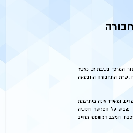
חבורה
בשבועות האחרונים עלתה לכותרות שאלת הפעלתה של הרכבת הקלה באזור המרכז בשבתות, כאשר 
בנובמבר 2022 אמור להיחנך הקו האדום של הרכבת הקלה שיפעל בערי גוש דן. שרת התחבורה התבטאה 
סוגיית התחבורה הציבורית בשבת נהנית מצד אחד מתמיכה ציבורית חסרת תקדים, ומאידך אינה מיתרגמת 
לשינוי בשטח. ברשימה זו נסקור את המצב הקיים, נבהיר את הוראות החוק, נצביע על הפגיעה הקשה 
בזכויות הנגרמת מהעדר תחבורה ציבורית בשבת ונצביע על כך שבכל הנוגע לרכבת, המצב המשפטי מחייב 