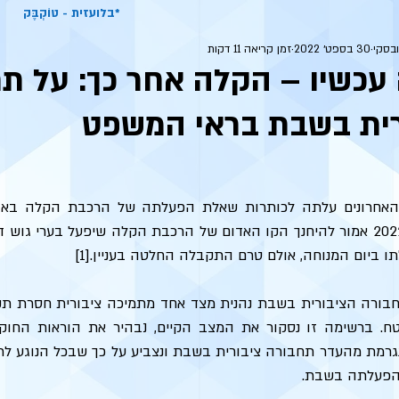
בלועזית - טוֹקְבֶּק*
בסקי
30 בספט׳ 2022
זמן קריאה 11 דקות
עכשיו – הקלה אחר כך: על ת
רית בשבת בראי המשפט
 ביום המנוחה, אולם טרם התקבלה החלטה בעניין.[1] 
הפעלתה בשבת.