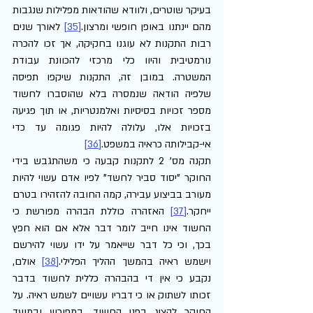
בעיקר שוטרים, ולוודא שהודאות מפלילות שנגבות 
מהם יינתנו באופן חופשי ומרצון.
[35]
 לאורך שנים 
רבות התקנות לא עוגנו בחקיקה, אך זכו להכרה 
נורמטיבית והיוו כלי מרכזי להכוונת עבודת 
המשטרה. במובן זה, התקנות שיקפו תפיסה 
שלפיה הודאה שנמסרה בלא שהוסברו לחשוד 
מספר זכויות בסיסיות ואלמנטריות, או תוך פגיעה 
בזכויות אלו, עלולה להיות פגומה עד כדי 
אי-קבילותה כראיה במשפט.
[36]
תקנה מס' 2 לתקנות קבעה כי משהתגבש בידי 
החוקר "יסוד סביר לחשד" לפיו אדם עשוי להיות 
מעורב בביצוע עבירה, קמה החובה להזהירו בטרם 
ייחקר.
[37]
 האזהרה כוללת הבהרה מפורשת כי 
החשוד אינו חייב לומר דבר אלא אם הוא חפץ 
בכך, וכי כל דבר שייאמר על ידו עשוי להירשם 
וישמש ראיה בהמשך ההליך הפלילי.
[38]
 אולם, 
נקבע כי אין די בהבהרה כללית לחשוד בדבר 
זכותו לשתוק או כי דבריו עשויים לשמש ראיה. על 
החוקר להציג בפני החשוד, במפורש ובמועד 