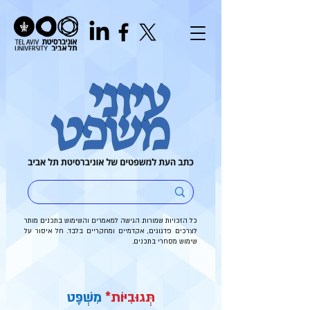
כל הזכויות שמורות. הגישה למאמרים והשימוש בתכנים מותר
לצרכים פדגוגים, אקדמיים ומחקריים בלבד. חל איסור על
שימוש מסחרי בתכנים.
תְּגוּבִיּוֹת*
מִשְׁפָּט