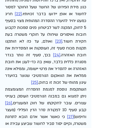
של החקירה, ואין בו כל התייחסות לסוגיות מהותיות 
כגון מידת הפירוט של החשד שעל החוקר למסור 
לחשוד או אופן יידועו בדבר זכויותיו.
[22]
 חריג 
כמעט יחיד להיעדר ההסדרה המהותית מצוי בסעיף 
5 לחוק, המקנה לשר לביטחון פנים סמכות לקבוע 
חובות ואיסורים שיחולו על חוקרי משטרה בעת 
חקירת חשוד.
[23]
 ואולם, עד כה לא הותקנו 
תקנות מכוח סעיף זה, העוסקות או המסדירות את 
חובת האזהרה.
[24]
 בכך, סעיף זה נותר בגדר 
מסגרת כללית בלבד, שאין בה כדי לעגן את חובת 
האזהרה או להסדיר את פרטי יישומה, וממילא אינה 
ממלאת את הוואקום הנורמטיבי שנוצר בהיעדר 
עיגון מהותי של זכות זו בחוק.
[25]
השתקפות נוספת למגמת ההסדרה המצומצמת 
ניתן למצוא גם במבנה הנורמטיבי העוסק בענייני 
עצורים. עובר לחקיקתו של חוק המעצרים,
[26]
קבע סעיף 10 לפקודת סדר הדין הפלילי (מעצר 
וחיפוש)
[27]
 כי כאשר אשר אדם הובא לתחנת 
משטרה, וקיים יסוד סביר לחשוד שביצע עבירה או 