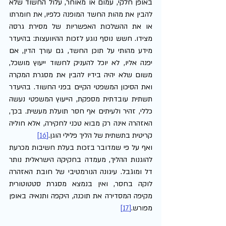
באופן חלקי, עמום או מאוחר, עלול החשוד שלא 
להבין את מהות החשד המופנה כלפיו, את חומרתו 
או את ההשלכות האפשריות של מסירת גרסה 
מצידו. חשש נוסף נוגע לזכות ההיוועצות: בהיעדר 
מידע מהותי על תוכן החשד, גם עורך הדין, אם 
יפנה אליו, לא יוכל להעניק לחשוד ייעוץ מושכל, 
משום שלא יהיה בידיו להבין את מסגרת המקרה 
ואת הסיכון המשפטי הקיים בפני החשוד. בהיעדר 
תשתית עובדתית מספקת, הייעוץ המשפטי נעשה 
כללי, זהיר ולעיתים אף חסר תועלת מעשית. בכך, 
האזהרה אינה רק מבוא טכני לחקירה, אלא חוליה 
קריטית בתשתית של הליך פלילי הוגן.
[16]
ואף על פי שמדובר בזכות בעלת חשיבות מכרעת 
להוגנות ההליך, מעמדה בחקיקה הישראלית נותר 
דל ומוגבל. עיגונה הנורמטיבי של חובת האזהרה 
לוקה בחסר, ואין בנמצא מסגרת סטטוטורית 
מקיפה המסדירה את תוכנה, היקפה ותנאיה באופן 
מפורש.
[17]