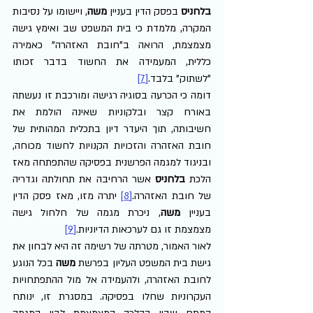
בלחניס
 בפסק הדין בעניין 
משה
, ויישומו על נסיבות 
המקרה, מלמדת כי בית המשפט שב ואימץ גישה 
מצמצמת, הרואה ב"חובת האזהרה" כאמירה 
כללית, המעמידה את החשוד בדבר זכותו 
"לשתוק" בלבד.
[7]
דומה כי הכרעה בסוגיה רגישה ומורכבת זו נעשתה 
באורח קצר ובלקוניות שאינה הולמת את 
חשיבותה, תוך היעדר דיון בתכלית המהותית של 
חובת האזהרה והזכויות הקנויות לחשוד מכוחה, 
ובניגוד למגמה הפרשנית בפסיקה שהתפתחה מאז 
הלכת 
בלחניס
 אשר הרחיבה את תחולתה וגדריה 
של חובת האזהרה.
[8]
 יתרה מזו, מאז פסק הדין 
בעניין 
משה
, ניכרת מגמה של חלחול גישה 
מצמצמת זו גם לערכאות הדיוניות.
[9]
לאור האמור, מטרתה של רשימה זה היא לבחון את 
גישת בית המשפט העליון בפרשת 
משה
 בכל הנוגע 
לחובת האזהרה, ולהעמידה אל מול ההתפתחויות 
העקרוניות שחלו בפסיקה. במסגרת זו, ינותח 