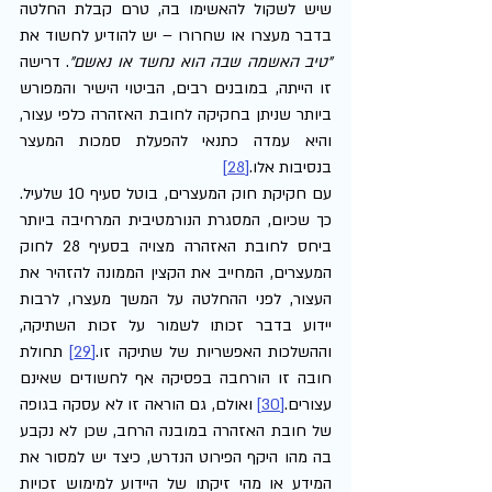
שיש לשקול להאשימו בה, טרם קבלת החלטה 
בדבר מעצרו או שחרורו – יש להודיע לחשוד את 
"טיב האשמה שבה הוא נחשד או נאשם"
. דרישה 
זו הייתה, במובנים רבים, הביטוי הישיר והמפורש 
ביותר שניתן בחקיקה לחובת האזהרה כלפי עצור, 
והיא עמדה כתנאי להפעלת סמכות המעצר 
בנסיבות אלו.
[28]
עם חקיקת חוק המעצרים, בוטל סעיף 10 שלעיל. 
כך שכיום, המסגרת הנורמטיבית המרחיבה ביותר 
ביחס לחובת האזהרה מצויה בסעיף 28 לחוק 
המעצרים, המחייב את הקצין הממונה להזהיר את 
העצור, לפני ההחלטה על המשך מעצרו, לרבות 
יידוע בדבר זכותו לשמור על זכות השתיקה, 
וההשלכות האפשריות של שתיקה זו.
[29]
 תחולת 
חובה זו הורחבה בפסיקה אף לחשודים שאינם 
עצורים.
[30]
 ואולם, גם הוראה זו לא עסקה בגופה 
של חובת האזהרה במובנה הרחב, שכן לא נקבע 
בה מהו היקף הפירוט הנדרש, כיצד יש למסור את 
המידע או מהי זיקתו של היידוע למימוש זכויות 