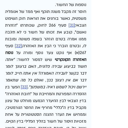
נוספות של החשוד.
חוסר זה מקבל משנה תוקף ואף ממד של אנומליה 
משפטית, כאשר בוחנים את הוראות חוק השיפוט 
הצבאי;
[31]
 סעיף 266 לחוק, שכותרתו "הזהרת 
נאשם", קובע את זכותו של חשוד כי לא תיגבה 
ממנו אמרה בטרם הוזהר בשפה פשוטה ומובנת 
לו, ובטרם הוברר כי הבין את האזהרה;
[32]
 סעיף 
267(א) אף נוקט צעד נוסף ומורה על 
נוסח 
האזהרה הקונקרטי 
שיש למסור לחשוד: 
"אתה 
חשוד בביצוע עבירה פלונית, האם ברצונך לומר 
דבר בקשר לעבירה האמורה? אין אתה חייב לומר 
דבר אם אין רצונך בכך, ואולם כל מה שתאמר 
יירשם ויכול לשמש ראיה במשפטך".
[33]
 הפער בין 
ההסדרה המפורטת והמחייבת של "חובת האזהרה" 
בדין הצבאי לבין ההיעדר הכמעט מוחלט של עיגון 
מקביל בדין ה"כללי" מחריף את החסר הנורמטיבי, 
וממחיש את העדר ההגנה הסטטוטורית על אחת 
מזכויות היסוד של חשוד בהליך הפלילי בדין הקיים.