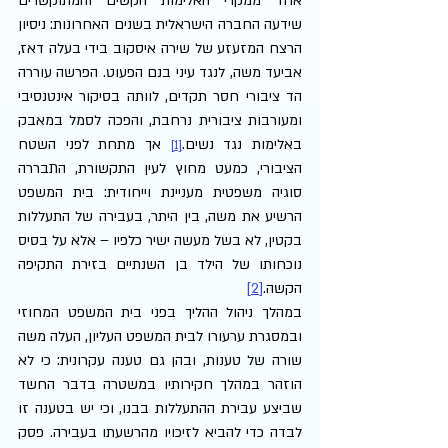
אחד ממקרי האלימות הקשים והמתוקשרים 
שידעה החברה הישראלית בשנים האחרונות: ניסיון 
הרצח המזעזע של שירה איסקוב בידי בעלה דאז, 
אביעד משה, לנגד עיני בנם הפעוט. הפרשה עוררה 
הד ציבורי חסר תקדים, לוותה בסיקור אינטנסיבי 
ומעורבות ציבורית נרחבת, והפכה לסמל במאבק 
באלימות נגד נשים.
 אך מתחת לפני השטח 
[1]
הציבורי, כמעט מחוץ לעין התקשורת, התבררה 
סוגיה משפטית מעניינת וייחודית: בית המשפט 
הרשיע את משה, בין היתר, בעבירה של התעללות 
בקטין, לא בשל מעשה ישיר כלפיו – אלא על בסיס 
נוכחותו של הילד בן השנתיים בזירת התקיפה 
הקשה.
[2]
במהלך ניהול ההליך בפני בית המשפט המחוזי 
ובמסגרת ערעורו לבית המשפט העליון, העלה משה 
שורה של טענות, ובהן גם טענה עקרונית: כי לא 
הוזהר במהלך חקירותיו במשטרה בדבר החשד 
שביצע עבירת ההתעללות בבנו, וכי יש בטענה זו 
לבדה כדי להביא לזיכויו מהרשעתו בעבירה. פסק 