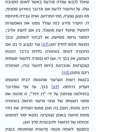
שיוכל לגבש עמדה מודעת באשר לאופן התגובה 
שלו. על החשוד לדעת אם מדובר באירוע ספציפי, 
מה נטען שקרה, מתי התרחש, ואיזו עבירה מיוחסת 
לו. היעדר מידע כזה שולל ממנו את האפשרות 
להפעיל שיקול דעת מושכל, בין אם להציג אליבי, 
למסור גרסה מסייעת, או לבחור לשתוק, ובכך 
נפגעת זכותו להליך הוגן.
[47]
 עוד נקבע, כי גם אם 
החקירה לוותה באזהרה כללית בדבר הזכות 
לשתוק, אין בכך די. אם לא נמסרה לחשוד תשתית 
קונקרטית ומובחנת ביחס לחשד נגדו, האזהרה 
ריקה מתוכן.
[48]
בקשת רשות הערעור שהוגשה לבית המשפט 
העליון נדחתה. 
[49]
 בכך, על אף שמדובר 
בהחלטה שניתנה על ידי "דן יחיד", זו מהווה את 
סימני ראשיתו של שינוי פרשני הרואה באזהרה 
רכיב מהותי, ויוצק בה תוכן ממשי המחייב את גילוי 
מהות החשד באופן קונקרטי, כתנאי יסוד למימוש 
זכויותיו של החשוד ולהבטחת הליך הוגן.
בהמשך לאותה מגמה פרשנית שהתוותה בעניין 