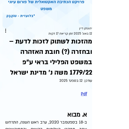
פרויקט הכתיבה האקטואלית של פורום עיוני
משפט
בלועזית - טוֹקְבֶּק*
יהונתן דיין
12 באוג׳ 2025
זמן קריאה 17 דקות
מהזכות לשתוק לזכות לדעת –
ובחזרה (?) חובת האזהרה
במשפט הפלילי בראי ע"פ
1779/22 משה נ' מדינת ישראל
עודכן:
12 בספט׳ 2025
Pdf
א. מבוא
ב-18 בספטמבר 2020, ערב ראש השנה, התרחש 