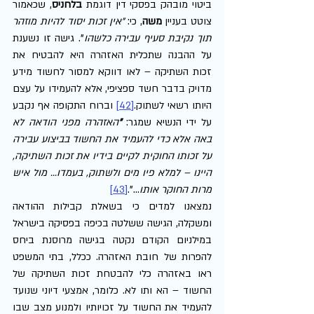
ביטוי מובהק בפסקי דין דוגמת 
בלחניס
, שכאמור 
צוטט בעניין 
משה
, כי: 
"אין זכות יסוד להיות מוזהר 
תוך נקיבת סעיף עבירה כלשהו
". גישה זו נשענת 
על ההבנה שתכלית האזהרה היא להבטיח את 
זכות השתיקה – לאו דווקא למסור לחשוד מידע 
מדויק בדבר חשד ספציפי, אלא להעמידו על עצם 
היותו רשאי לשתוק.
[42]
 וברוח התקופה אף נקבע 
על ידי הנשיא שמגר: 
"
האזהרה מפני הודאה לא 
באה אלא כדי להעמיד את החשוד בביצוע עבירה 
על זכותו החוקית לקיים בידיו את זכות השתיקה, 
היינו – למלא פיו מים ולשתוק, בעמדו... מול איש 
מרות החוקר אותו
...".
[43]
נמצאנו למדים כי בשאלת קבילות ההודאה 
ומשקלה, הגישה ששלטה בכיפה בפסיקה בישראל 
במילניום הקודם נקטה בגישה מרוסנת ביחס 
להפרות של חובת האזהרה. ככלל, בתי המשפט 
ראו באזהרה כלי להבטחת זכות השתיקה של 
החשוד – הא ותו לא. כלומר, אמצעי דיוני שנועד 
להעמיד את החשוד על זכויותיו ולמנוע מצב שבו 