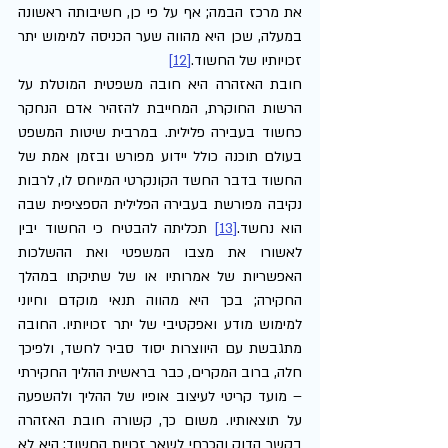
את מרכז הבמה; אף על פי כן, חשיבותה ראשונה 
במעלה, שכן היא מהווה שער הכניסה למימוש יתר 
זכויותיו של החשוד.
[12]
חובת האזהרה היא חובה משפטית המוטלת על 
הרשות החוקרת, המחייבת להזהיר אדם הנחקר 
כחשוד בעבירה פלילית. במרבית שיטות המשפט 
בעולם תוכנה כולל יידוע מפורש ובזמן אמת של 
החשוד בדבר החשד הקונקרטי המיוחס לו, לרבות 
נקיבה מפורשת בעבירה הפלילית הספציפית שבה 
הוא נחשד.
[13]
 תכליתה להבטיח כי החשוד יבין 
לאשורו את מצבו המשפטי ואת ההשלכות 
האפשריות של אמרותיו או של שתיקתו במהלך 
החקירה; בכך היא מהווה תנאי מוקדם וחיוני 
למימוש מודע ואפקטיבי של יתר זכויותיו. החובה 
מתגבשת עם היווצרות יסוד סביר לחשד, ולפיכך 
חלה, ברוב המקרים, כבר בראשית ההליך החקירתי 
– מועד קריטי לעיצוב אופיו של ההליך ולהשפעה 
על תוצאותיו. משום כך, קשורה חובת האזהרה 
בקשר הדוק והכרחי לשאר זכויות החשוד: היא לא 