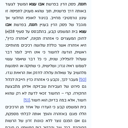
חננה
, פסק הדין בפרשת 
אבו עצא
 המשיך לצעוד 
באותה דרך פרשנית, תוך שהוא מעניק לתפיסה זו 
עיגון נורמטיבי מחייב. בניגוד לאופיו החלוצי אך 
מוגבל של פסק הדין בעניין 
חננה
, בפרשת 
אבו 
עצא
 בית המשפט קבע, בהתבסס על סעיף 28(א) 
לחוק המעצרים כי אזהרה תקינה, "אזהרה כדין", 
היא אזהרה אשר כוללת שלושה רכיבים מהותיים: 
ראשית, הודעה לחשוד כי אינו חייב לומר דבר 
שעלול להפלילו; שנית, כי כל דבר שיאמר עשוי 
לשמש ראיה נגדו; ושלישית, כי שתיקה או הימנעות 
מלהשיב על שאלות עלולה לחזק את הראיות נגדו.
[50]
 מעבר לכך, נקבע כי אזהרה כדין חייבת לכלול 
גם פירוט של העבירות שבזיקה אליהן מתבצעת 
החקירה. קרי – החשוד זכאי לדעת לא רק שהוא 
חשוד, אלא במה בדיוק הוא חשוד.
[51]
בית המשפט קבע כי העדרו של אחד מן הרכיבים 
הללו פוגם באזהרה והופך אותה לבלתי מספקת, 
גם אם הפגם נוצר ללא כוונות זדון של הרשות 
החוקרת. בכך שב והבהיר בית המשפט כי חובת 