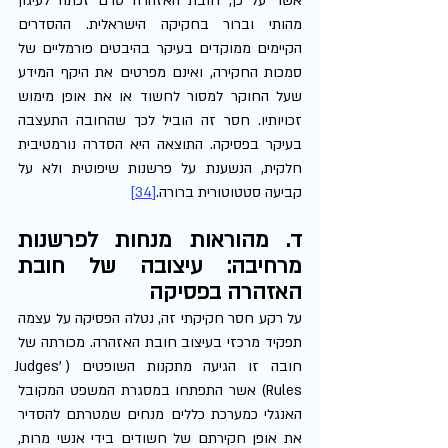
אשר על כן, חובת האזהרה טרם זכתה לעיגון 
מהותי וברור בחקיקה הישראלית. ההסדרים 
הקיימים ממוקדים בעיקר בהיבטים פורמליים של 
סמכות החקירה, ואינם מפרטים את היקף המידע 
שעל החוקר למסור לחשוד או את אופן מימוש 
זכויותיו. חסר זה הוביל לכך שהחובה התעצבה 
בעיקר בפסיקה. התוצאה היא הסדרה נורמטיבית 
חלקית, הנשענת על פרשנות שיפוטית ולא על 
קביעה סטטוטורית ברורה.
[34]
ד. מהוראות מנחות לפרשנות 
מרחיבה: עיצובה של חובת 
האזהרה בפסיקה
על רקע חסר חקיקתי זה, נטלה הפסיקה על עצמה 
תפקיד מרכזי בעיצוב חובת האזהרה. מכורתה של 
חובה זו הגיעה מתקנות השופטים (Judges' 
Rules) אשר התפתחו במסגרת המשפט המקובל 
האנגלי כמערכת כללים מנחים שמטרתם להסדיר 
את אופן חקירתם של חשודים בידי אנשי מרות, 