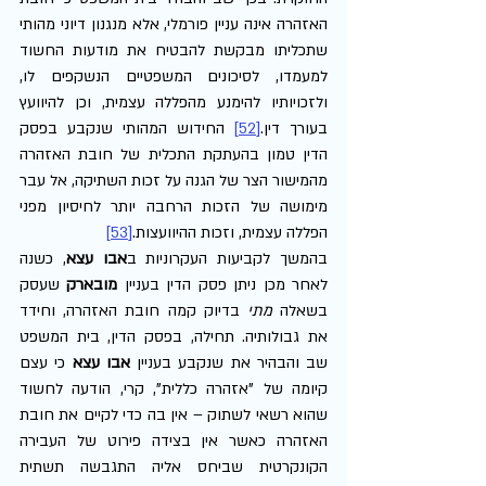
האזהרה אינה עניין פורמלי, אלא מנגנון דיוני מהותי 
שתכליתו מבקשת להבטיח את מודעות החשוד 
למעמדו, לסיכונים המשפטיים הנשקפים לו, 
ולזכויותיו להימנע מהפללה עצמית, וכן להיוועץ 
בעורך דין.
[52]
 החידוש המהותי שנקבע בפסק 
הדין טמון בהעתקת התכלית של חובת האזהרה 
מהמישור הצר של הגנה על זכות השתיקה, אל עבר 
מימושה של הזכות הרחבה יותר לחיסיון מפני 
הפללה עצמית, וזכות ההיוועצות.
[53]
בהמשך לקביעות העקרוניות ב
אבו עצא
, כשנה 
לאחר מכן ניתן פסק הדין בעניין 
מובארק
 שעסק 
בשאלה 
מתי 
בדיוק קמה חובת האזהרה, וחידד 
את גבולותיה. תחילה, בפסק הדין, בית המשפט 
שב והבהיר את שנקבע בעניין 
אבו עצא
 כי עצם 
קיומה של "אזהרה כללית", קרי, הודעה לחשוד 
שהוא רשאי לשתוק – אין בה כדי לקיים את חובת 
האזהרה כאשר אין בצידה פירוט של העבירה 
הקונקרטית שביחס אליה התגבשה תשתית 