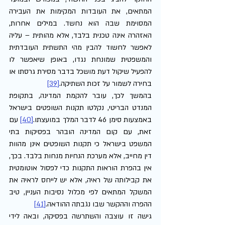
המתאים, את העובדות המקימות את העבירה 
המסוימת שבה הוא נחשד. במילים אחרות, 
האזהרה אינה טכנית בלבד, אלא מהותית – עליה 
לאפשר לחשוד להבין מהי התשתית העובדתית 
והמשפטית שמונחת נגדו, באופן שיאפשר לו 
להפעיל שיקול דעת מושכל בדבר מסירת גרסתו או 
בחירה לשמור על זכות השתיקה.
[39]
בהמשך לכך, עובר להקמת המדינה, בתקופת 
המנדט הבריטי, נקלטו תקנות השופטים בישראל 
באמצעות סימן 46 לדבר המלך במועצתו.
[40]
 עם 
זאת, עם קום המדינה הובהר בפסיקות בתי 
המשפט בישראל כי תקנות השופטים אינן מהוות 
דין מחייב, אלא מערכת הנחיות מנחות בלבד. בכך, 
אין בהפרת הוראות התקנות כדי לפסול אוטומטית 
את קבילותה של ראיה, אלא יש לייחס לראיה את 
המשקל המתאים לפי מכלול נסיבות העניין, טיב 
ההפרה וההקשר שבו נגבתה ההודאה.
[41]
גישה זו עוצבה והשתרשה בפסיקה, ובאה לידי 