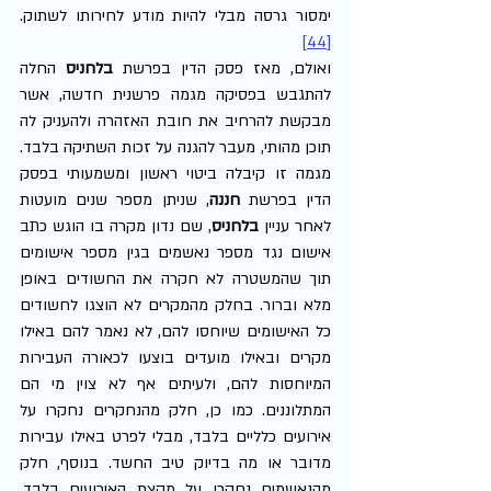
ימסור גרסה מבלי להיות מודע לחירותו לשתוק.
[44]
ואולם, מאז פסק הדין בפרשת 
בלחניס
 החלה 
להתגבש בפסיקה מגמה פרשנית חדשה, אשר 
מבקשת להרחיב את חובת האזהרה ולהעניק לה 
תוכן מהותי, מעבר להגנה על זכות השתיקה בלבד. 
מגמה זו קיבלה ביטוי ראשון ומשמעותי בפסק 
הדין בפרשת 
חננה
, שניתן מספר שנים מועטות 
לאחר עניין 
בלחניס
, שם נדון מקרה בו הוגש כתב 
אישום נגד מספר נאשמים בגין מספר אישומים 
תוך שהמשטרה לא חקרה את החשודים באופן 
מלא וברור. בחלק מהמקרים לא הוצגו לחשודים 
כל האישומים שיוחסו להם, לא נאמר להם באילו 
מקרים ובאילו מועדים בוצעו לכאורה העבירות 
המיוחסות להם, ולעיתים אף לא צוין מי הם 
המתלוננים. כמו כן, חלק מהנחקרים נחקרו על 
אירועים כלליים בלבד, מבלי לפרט באילו עבירות 
מדובר או מה בדיוק טיב החשד. בנוסף, חלק 
מהנאשמים נחקרו על מקצת האירועים בלבד, 