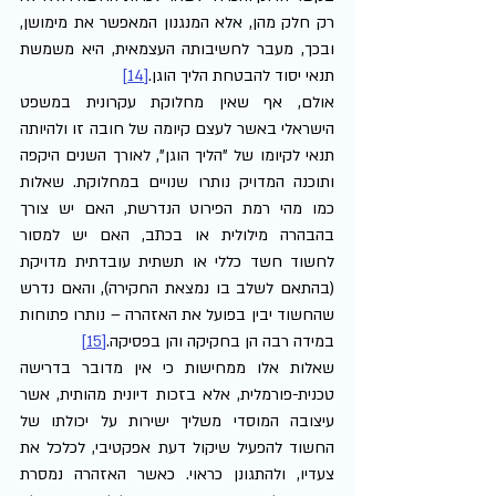
רק חלק מהן, אלא המנגנון המאפשר את מימושן, 
ובכך, מעבר לחשיבותה העצמאית, היא משמשת 
תנאי יסוד להבטחת הליך הוגן.
[14]
אולם, אף שאין מחלוקת עקרונית במשפט 
הישראלי באשר לעצם קיומה של חובה זו ולהיותה 
תנאי לקיומו של "הליך הוגן", לאורך השנים היקפה 
ותוכנה המדויק נותרו שנויים במחלוקת. שאלות 
כמו מהי רמת הפירוט הנדרשת, האם יש צורך 
בהבהרה מילולית או בכתב, האם יש למסור 
לחשוד חשד כללי או תשתית עובדתית מדויקת 
(בהתאם לשלב בו נמצאת החקירה), והאם נדרש 
שהחשוד יבין בפועל את האזהרה – נותרו פתוחות 
במידה רבה הן בחקיקה והן בפסיקה.
[15]
שאלות אלו ממחישות כי אין מדובר בדרישה 
טכנית-פורמלית, אלא בזכות דיונית מהותית, אשר 
עיצובה המוסדי משליך ישירות על יכולתו של 
החשוד להפעיל שיקול דעת אפקטיבי, לכלכל את 
צעדיו, ולהתגונן כראוי. כאשר האזהרה נמסרת 