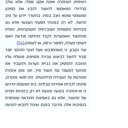
ראייתית. האזהרה איננה אקט סמלי, אלא שלב 
קרדינלי המאפשר לחשוד להבין את הסיכון 
המשפטי שהוא ניצב בפניו. בהיעדר יידוע על טיב 
החשד, לא רק במונחי הסעיף העונשי אלא גם 
מבחינת התשתית העובדתית הקונקרטית, ניטלת 
מהחשוד האפשרות לקבל החלטה מודעת האם 
לשתף פעולה, למסור גרסה, או לשתוק.
[54]
עוד נקבע, כי משהתגבש אצל הגוף החוקר יסוד 
סביר לחשד לביצוע עבירה מסוימת, מוטלת עליו 
החובה להפסיק את גביית העדות ולהעביר את 
הנחקר למעמד של חשוד מיד, תוך מתן אזהרה 
מפורטת על העבירה הרלוונטית. זהו תנאי מוקדם, 
מהותי, לגביית אמירות קבילות. בית המשפט הדגיש 
כי אי-אזהרה במועד פוגעת לא רק בזכויות הפרט 
של החשוד, אלא גם באמינות ההודאה שנמסרת 
בנסיבות אלה. מדובר בפגם שיכול להביא לפגיעה 
במשקל וקבילות ההודאה עצמה, ובנסיבות 
מסוימות – להביא אף לפסילתה.
[55]
פסק הדין בפרשת 
מובארק
, אפוא, מסכם בתוכו 