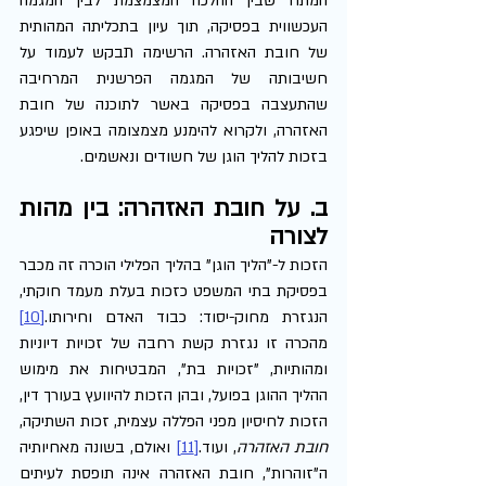
המתח שבין ההלכה המצמצמת לבין המגמה 
העכשווית בפסיקה, תוך עיון בתכליתה המהותית 
של חובת האזהרה. הרשימה תבקש לעמוד על 
חשיבותה של המגמה הפרשנית המרחיבה 
שהתעצבה בפסיקה באשר לתוכנה של חובת 
האזהרה, ולקרוא להימנע מצמצומה באופן שיפגע 
בזכות להליך הוגן של חשודים ונאשמים.
ב. על חובת האזהרה: בין מהות 
לצורה
הזכות ל-"הליך הוגן" בהליך הפלילי הוכרה זה מכבר 
בפסיקת בתי המשפט כזכות בעלת מעמד חוקתי, 
הנגזרת מחוק-יסוד: כבוד האדם וחירותו.
[10]
מהכרה זו נגזרת קשת רחבה של זכויות דיוניות 
ומהותיות, "זכויות בת", המבטיחות את מימוש 
ההליך ההוגן בפועל, ובהן הזכות להיוועץ בעורך דין, 
הזכות לחיסיון מפני הפללה עצמית, זכות השתיקה, 
חובת האזהרה
, ועוד.
[11]
 ואולם, בשונה מאחיותיה 
ה"זוהרות", חובת האזהרה אינה תופסת לעיתים 