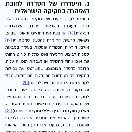
ג. היעדרה של הסדרה לחובת 
האזהרה בחקיקה הישראלית
הסמכות לערוך חקירה של נחקרים במסגרת הליך 
פלילי מעוגנת בהוראות פקודת הפרוצדורה 
הפלילית,
[18]
 הקובעת את התנאים והאופן שבהם 
רשאית הרשות החוקרת להפעיל סמכות זו.
[19]
אולם, הוראות הפקודה עוסקות בעיקר בקביעת 
סמכות לביצוע החקירה ואינן כוללות פירוט מהותי 
של אופן ניהול החקירה או הגבלות תוכניות עליה. 
מדובר בהסדר מצומצם, שמשרטט את גבולות 
החקירה רק מן הזווית המינהלית והפורמלית, מבלי 
לקבוע מנגנוני הגנה מהותיים לנחקר.
[20]
על רקע זה, מצופה היה כי חוק ייעודי המכוון 
לחקירת חשודים יעסוק גם בהיבטים המהותיים 
של האקט החקירתי, ובראשם חובת האזהרה. 
ואולם, חוק סדר הדין הפלילי (חקירת חשודים),
[21]
אשר נועד להסדיר את מסגרת החקירה כלפי מי 
שמוגדר כחשוד, כמעט ואינו נוגע בתוכן המהותי 