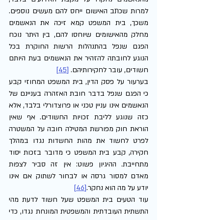
למרות שכתב האישום ייחס להם מעשים נוספים. 
משכך, בית המשפט קמא זיכה את הנאשמים 
מחלק מהאישומים שיוחסו להם, בין היתר נוכח 
הפגם שנפל בהתנהלות הרשות החוקרת בכל 
הנוגע לחובתה להזהיר את הנאשמים בעת היותם 
חשודים, עובר לחקירותיהם. 
[45]
בערעור על פסק הדין, בית המשפט המחוזי קבע 
כי הפגם שנפל בדבר חובת האזהרה בעניינם של 
הנאשמים אינו עניין טכני או פרוצדורלי בלבד, אלא 
כזה שנוגע לליבת זכויות החשודים. אף שאין 
הוראת חוק מפורשת המטילה חובה על המשטרה 
לפרט לחשוד את מהות החשדות נגדו במהלך 
חקירה, קבע בית המשפט כי מדובר בזכות יסוד 
מתחייבת. ההיגיון פשוט: אין זה סביר לצפות 
מאדם למסור גרסה או לבחור לשתוק אם אינו 
יודע על מה הוא נחקר.
[46]
עוד הטעים בית המשפט שעל חשוד לדעת מהי 
התשתית העובדתית והמשפטית המונחת נגדו, כדי 