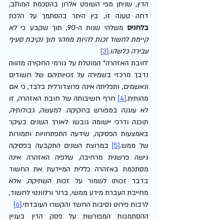
הדין, שניתן מפי השופט אלרון בהסכמת המותב, 
דחה טענה זו, בין היתר בהסתמך על הלכת 
בלחניס
 משלהי שנות ה-90, תוך שקבע כי
 לא 
קיימת לחשוד זכות להיות מוזהר תוך נקיבת סעיף 
עבירה כלשהו
.
[3]
״חובת האזהרה" המוטלת על גורמי החקירה מהווה 
נדבך מרכזי בשמירה על זכויותיהם של חשודים 
ונאשמים, ותכליתה אינה פרוצדורלית בלבד, כי אם 
מהותית.
[4]
 חרף חשיבותה של חובת האזהרה, זו 
לא עוגנה במפורש בחקיקה. למעשה, גבולותיה, 
תוכנה ודרכי יישומה גובשו לאורך השנים בעיקר 
באמצעות הפסיקה, שידעה התפתחויות ותמורות 
של ממש.
[5]
 במרוצת השנים התקבעה בפסיקה 
גישה פרשנית מרחיבה, שלפיה האזהרה אינה 
מסתכמת באזהרה כללית המיידעת את החשוד 
בדבר זכותו לשמור על זכות השתיקה, אלא 
מחייבת העברת מידע ממשי, ברור ורלוונטי לחשוד, 
לרבות פירוט נסיבות החשד והקשרו העובדתי.
[6]
ההסתמכות המפורשת על פסק הדין בעניין 