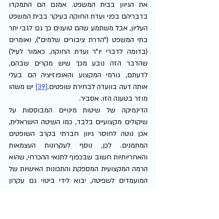
את הגיוון בבית המשפט. אמנם הם התמקדו 
בדבריהם בפני ועדת החוקה בעיקר בבית המשפט 
העליון, אבל משתמע שהם טוענים כך גם לגבי יתר 
בתי המשפט ("הדרת ציבורים שלמים"), ואומרים 
(בדומה לדברי יו"ר ועדת החוקה, כאמור לעיל) 
שהדבר הזה נובע מכך שיש מקרים שבהם, 
לדעתם, גורמי המקצוע והאופוזיציה הם בעלי 
אותה דעה בוועדה לבחירת שופטים.
[39]
 יש משהו 
מוזר בטענה הזו. אסביר.
הדינמיקה של שיטות מינויים המבוססות על 
שיקולים מקצועיים בלבד, כמו השיטה הישראלית, 
אכן נוטה לחוסר גיוון חברתי בקרב השופטים 
המתמנים. לכן, נוסף לעקרונות העצמאות 
והאחריותיות חשוב שבכפוף לתנאי ההכרחי, שהוא 
הרמה המקצועית המספקת והתכונות האישיות של 
המועמדים לשפיטה, יבוא לידי ביטוי גם עקרון 
השיקוף החברתי,
[40]
 כלומר: מן הראוי שהשופטים 
יגיעו מרקע חברתי מגוון ככל האפשר מבחינת 
מגדר, זהות אתנית או לאומית, מעמד 