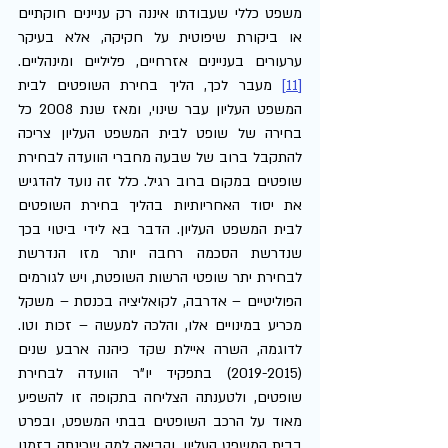
משפט כללי שעבודתו איננה רק עניינים חוקתיים 
או ביקורת שיפוטית על חקיקה, אלא בעיקר 
ערעורים בעניינים אזרחיים, פליליים ומינהליים.
[11]
 מעבר לכך, הליך בחירת השופטים לבית 
המשפט העליון עבר שינוי, ומאז שנת 2008 כל 
בחירה של שופט לבית המשפט העליון צריכה 
להתקבל ברוב של שבעה מחברי הוועדה לבחירת 
שופטים במקום ברוב רגיל. כלל זה נועד להדגיש 
את יסוד האחריותיות בהליך בחירת השופטים 
לבית המשפט העליון. הדבר בא לידי ביטוי בכך 
שנדרשת הסכמה רחבה יותר מזו הנדרשת 
לבחירת יתר שופטי הרשות השופטת, ויש לגורמים 
הפוליטיים – אדרבה, לקואליציה בכנסת – משקל 
מכריע במינויים אלו, והלכה למעשה – זכות וטו. 
לדוגמה, השרה איילת שקד כיהנה ארבע שנים 
(2019-2015) בתפקיד יו"ר הוועדה לבחירת 
שופטים, ולטענתה הצליחה בתקופה זו להשפיע 
מאוד על הרכב השופטים בבתי המשפט, ובפרט 
בבית המשפט העליון, והביאה למה שכינתה בזמנו 