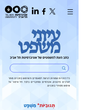
כל הזכויות שמורות. הגישה למאמרים והשימוש בתכנים מותר
לצרכים פדגוגים, אקדמיים ומחקריים בלבד. חל איסור על
שימוש מסחרי בתכנים.
תְּגוּבִיּוֹת*
מִשְׁפָּט