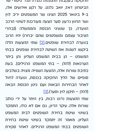
החקיקה בעקבות ההפגנות כנגדה ונגד פיטורי שר 
הביטחון דאז, יואב גלנט. על רקע אירועים אלו, 
ב-9 בינואר 2025 הציגו שר המשפטים יריב לוין 
ושר החוץ גדעון סער הצעה מעודכנת לשינוי הרכב 
הוועדה, כך שנציגי הכנסת והממשלה (נבחרי 
הציבור עצמם ומשפטנים שהם יבחרו) יהיו הרוב 
בוועדה לבחירת שופטים.
[2]
 שתי ההצעות הללו 
ביקשו לשנות את השיטה לבחירת שופטים בבתי 
המשפט – הן בבית המשפט העליון והן ביתר 
הערכאות (להלן – בתי המשפט הרגילים). בעת 
כתיבת שורות אלה, ההצעה השנייה מצויה בשלבים 
סופיים של הליך החקיקה בכנסת, ונועדה לחול 
לאחר הבחירות הבאות ועם כינון הכנסת הבאה 
(להלן – תיקון לוין וסער).
[3]
שתי ההצעות נדונו רבות, בין היתר על ידי כותב 
שורות אלה. עיקר הדיון, גם אם לא כולו, התמקד 
בשינוי שיטת בחירת השופטים לבית המשפט 
העליון. מאמר זה יתמקד בשינוי שיטת בחירת 
השופטים בבתי המשפט הרגילים. לאחר סקירת 