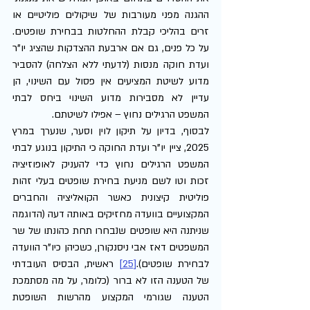
ההגנה מפני מעורבות של שיקולים פוליטיים או 
זרים בהליכי קבלת ההחלטות בבחירת שופטים. 
על כל פנים, גם אם ארבעת ההצדקות שהציג יו"ר 
ועדת חוקה מנסות (לדעתי ללא הצלחה) להסביר 
מדוע לשיטת המציעים אין פסול עם השינוי, הן 
עדיין לא מסבירות מדוע השינוי ביחס לבתי 
המשפט הרגילים נחוץ – אפילו לשיטתם.
לבסוף, בדיון על תיקון לוין וסער, שנערך במרץ 
2025, ציין יו"ר ועדת החוקה כי התיקון בנוגע לבתי 
המשפט הרגילים נחוץ כדי להעניק לאופוזיציה 
זכות וטו לשם מניעת בחירת שופטים בעלי זהות 
פוליטית קיצונית כאשר הקואליציה והחברים 
המקצועיים בוועדה מחזיקים באותה דעה (הדוגמה 
שניתנה היא שופטים שנבחרו תחת כהונתו של שר 
המשפטים דאז אבי ניסנקורן, כשכיהן כיו"ר הוועדה 
לבחירת שופטים).
[25]
 ראשית, הבסיס העובדתי 
של הטענה הזו לא ברור (כלומר, על מה מסתמכת 
הטענה שגורמי המקצוע מהרשות השופטת 