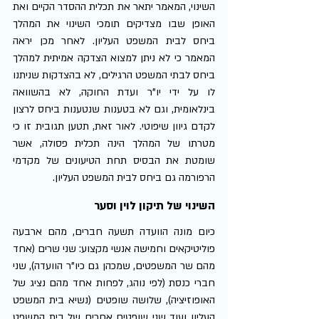
השינוי, המאמר יתאר את תכלית ההסדר הקיים ואת 
האופן שבו מצדיקים תומכי השינוי את המהלך 
ביחס לבית המשפט העליון. לאחר מכן יראה 
המאמר כי לא ניתן למצוא הצדקה אמיתית למהלך 
ביחס לבתי המשפט הרגילים, לא בהצדקות שניתנו 
לו על ידי יו"ר ועדת החוקה, לא בהשוואה 
בינלאומית, וגם לא בטענות שנטענות ביחס לרצון 
לקדם גיוון שיפוטי. לאור זאת, תטען תגובית זו כי 
מטרתו של המהלך הינה תכלית פסולה, אשר 
שומטת את הבסיס תחת הטיעונים של מקדמי 
הרפורמה גם ביחס לבית המשפט העליון.
השינוי של תיקון לוין וסער
כיום מונה הוועדה תשעה חברים, מהם ארבעה 
פוליטיקאים וחמישה אנשי מקצוע: שני שרים (אחד 
מהם שר המשפטים, שמכהן גם כיו"ר הוועדה), שני 
חברי כנסת (לפי נוהג, לפחות אחד מהם נציג של 
האופוזיציה), שלושה שופטים (נשיא בית המשפט 
העליון ועוד שני שופטים אחרים של בית המשפט 