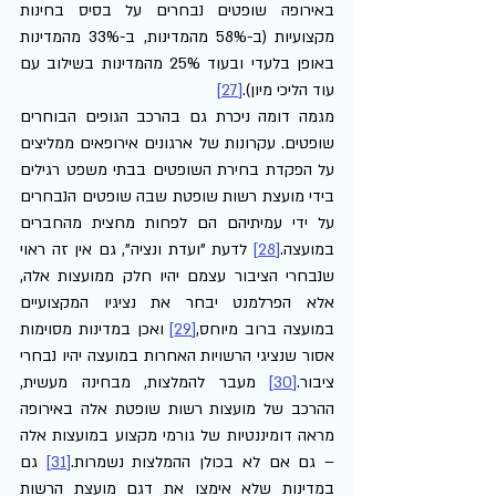
באירופה שופטים נבחרים על בסיס בחינות 
מקצועיות (ב-58% מהמדינות, ב-33% מהמדינות 
באופן בלעדי ובעוד 25% מהמדינות בשילוב עם 
עוד הליכי מיון).
[27]
מגמה דומה ניכרת גם בהרכב הגופים הבוחרים 
שופטים. עקרונות של ארגונים אירופאים ממליצים 
על הפקדת בחירת השופטים בבתי משפט רגילים 
בידי מועצת רשות שופטת שבה שופטים הנבחרים 
על ידי עמיתיהם הם לפחות מחצית מהחברים 
במועצה.
[28]
 לדעת "ועדת ונציה", גם אין זה ראוי 
שנבחרי הציבור עצמם יהיו חלק ממועצות אלה, 
אלא הפרלמנט יבחר את נציגיו המקצועיים 
במועצה ברוב מיוחס,
[29]
 ואכן במדינות מסוימות 
אסור שנציגי הרשויות האחרות במועצה יהיו נבחרי 
ציבור.
[30]
 מעבר להמלצות, מבחינה מעשית, 
ההרכב של מועצות רשות שופטת אלה באירופה 
מראה דומיננטיות של גורמי מקצוע במועצות אלה 
– גם אם לא בכולן ההמלצות נשמרות.
[31]
 גם 
במדינות שלא אימצו את דגם מועצת הרשות 