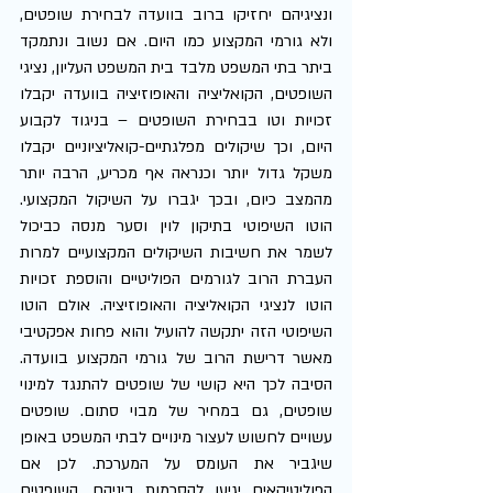
ונציגיהם יחזיקו ברוב בוועדה לבחירת שופטים, 
ולא גורמי המקצוע כמו היום. אם נשוב ונתמקד 
ביתר בתי המשפט מלבד בית המשפט העליון, נציגי 
השופטים, הקואליציה והאופוזיציה בוועדה יקבלו 
זכויות וטו בבחירת השופטים – בניגוד לקבוע 
היום, וכך שיקולים מפלגתיים-קואליציוניים יקבלו 
משקל גדול יותר וכנראה אף מכריע, הרבה יותר 
מהמצב כיום, ובכך יגברו על השיקול המקצועי. 
הוטו השיפוטי בתיקון לוין וסער מנסה כביכול 
לשמר את חשיבות השיקולים המקצועיים למרות 
העברת הרוב לגורמים הפוליטיים והוספת זכויות 
הוטו לנציגי הקואליציה והאופוזיציה. אולם הוטו 
השיפוטי הזה יתקשה להועיל והוא פחות אפקטיבי 
מאשר דרישת הרוב של גורמי המקצוע בוועדה. 
הסיבה לכך היא קושי של שופטים להתנגד למינוי 
שופטים, גם במחיר של מבוי סתום. שופטים 
עשויים לחשוש לעצור מינויים לבתי המשפט באופן 
שיגביר את העומס על המערכת. לכן אם 
הפוליטיקאים יגיעו להסכמות ביניהם, השופטים 