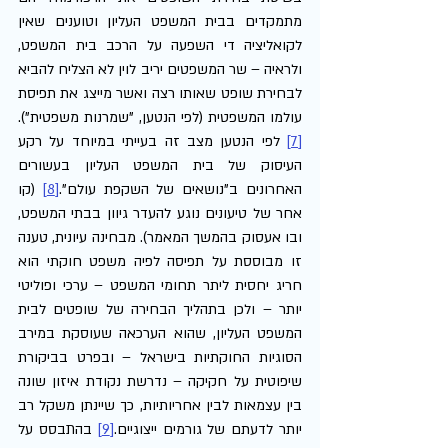
מתמקדים בבית המשפט העליון וטוענים שאין 
לקואליציה די השפעה על הרכב בית המשפט, 
ולראיה – שר המשפטים יריב לוין לא הצליח להביא 
לבחירת שופט שאותו רצה ואשר מייצג את תפיסת 
עולמו המשפטית (לפי הנטען, "שמרנות משפטית").
[7]
 לפי הנטען מצב זה בעייתי במיוחד על רקע 
העיסוק של בית המשפט העליון בעשורים 
האחרונים ב"נושאים של השקפת עולם".
[8]
 (קו 
אחר של טיעונים נוגע להעדר גיוון בבתי המשפט, 
ובו אעסוק בהמשך המאמר). מבחינה עיונית, טענה 
זו מבוססת על תפיסה לפיה משפט חוקתי הוא 
חריג יחסית ליתר תחומי המשפט – ערכי ופוליטי 
יותר – ולכן בתהליך הבחירה של שופטים לבית 
המשפט העליון, שהוא הערכאה שעוסקת במירב 
הסוגיות החוקתיות בישראל – ובפרט בביקורת 
שיפוטית על חקיקה – נדרשת נקודת איזון שונה 
בין עצמאות לבין אחריותיות, כך שיינתן משקל רב 
יותר לדעתם של גורמים ייצוגיים.
[9]
 בהתבסס על 