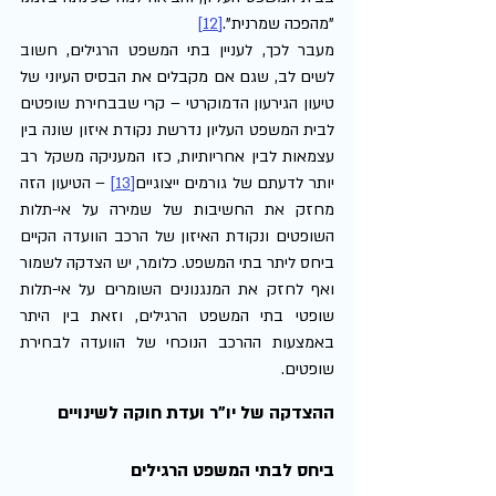
"מהפכה שמרנית".
[12]
מעבר לכך, לעניין בתי המשפט הרגילים, חשוב 
לשים לב, שגם אם מקבלים את הבסיס העיוני של 
טיעון הגירעון הדמוקרטי – קרי שבבחירת שופטים 
לבית המשפט העליון נדרשת נקודת איזון שונה בין 
עצמאות לבין אחריותיות, כזו המעניקה משקל רב 
יותר לדעתם של גורמים ייצוגיים
[13]
 – הטיעון הזה 
מחזק את החשיבות של שמירה על אי-תלות 
השופטים ונקודת האיזון של הרכב הוועדה הקיים 
ביחס ליתר בתי המשפט. כלומר, יש הצדקה לשמור 
ואף לחזק את המנגנונים השומרים על אי-תלות 
שופטי בתי המשפט הרגילים, וזאת בין היתר 
באמצעות ההרכב הנוכחי של הוועדה לבחירת 
שופטים.
ההצדקה של יו"ר ועדת חוקה לשינויים 
ביחס לבתי המשפט הרגילים