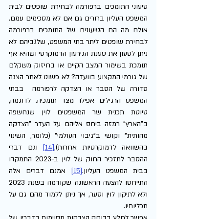
טיעוני התומכים ברפורמה לבחירת שופטים לבית 
המשפט העליון ברורים גם אם לא מסכימים עמם. 
אולם מה הם הטיעונים של התומכים ברפורמה 
לבחירת שופטים ליתר בתי המשפט, שלגביהם לא 
ניתן לטעון את טענת הגירעון הדמוקרטי ושהיא אף 
תומכת בשימור המצב הקיים או בחיזוק משקלם 
של גורמי המקצוע בוועדה? לא פשוט לאתר הצגה 
סדורה של הסבר או הצדקה לרפורמה  בבתי 
המשפט הרגילים אפילו מצד תומכיה. לדוגמה, 
טיוטת תכנית שר המשפטים לוין שנחשפה 
ב"הארץ" רמזה ביחס אליהם על העדר "הצדקה 
מהותית" וקושי ב"גיבוי העולמי" (כלומר, השינוי 
בהשוואה לדמוקרטיות אחרות),
[14]
 וגם דברי 
ההסבר לתזכיר החוק של לוין ב-2023 התמקדו 
בבית המשפט העליון.
[15]
אמנם דברים אלה 
התייחסו להצעה הראשונה שקודמה בשנת 2023 
ולא לתיקון לוין וסער, אך ניתן ללמוד מהם גם על 
תכליותיו.
אפשר לחלץ בדוחק הצדקות מסוימות בדבריו של 