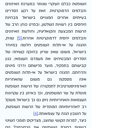
השופטת כבלם העיקרי שנותר במערכת האיזונים 
והבלמים הדמוקרטית. זאת על רקע הסדרים 
בעייתיים אחרים המצויים בישראל מבחינת 
היחסים בין רשויות השלטון, ובפרט כוחן הרב של 
הרשות המבצעת והקואליציה, וחולשת האיזונים 
והבלמים יחסית לדמוקרטיות אחרות.
[5]
 שנית, 
ההגנה על אי-תלות השופטים חלשה במיוחד 
בישראל, משום שאין שריון בחוקה קשיחה של 
הסדרים המבטיחים את מעמדם העצמאי, כגון 
קביעותם בתפקיד, מועד פרישתם ודרכי מינוים 
והדחתם. ההגנה בישראל על אי-תלות השופטים 
אינה מספקת גם משום שהאחריות 
האדמיניסטרטיבית לתפקודה של הרשות השופטת 
מוטלת על שר המשפטים, וכך באיזון בין עקרונות 
העצמאות והאחריותיות ניתן גם כך בישראל משקל 
רב לאחריותיותה המוסדית של הרשות השופטת, 
על חשבון הגנה על עצמאותה.
[6]
כיצד, למרות הקושי שהוצג, מצדיקים תומכי השינוי 
בשיטת בחירת השופטים את הרפורמה? הם 