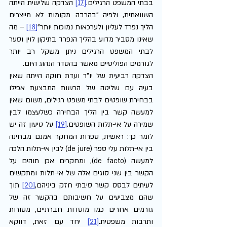
בבתי המשפט הרגילים.
[17]
 הצדקה שלישית הייתה 
השוואתית, ולפיה "בהרבה מקומות לא מייצרים 
הליך נפרד לעליון ולערכאות נמוכות יותר"
[18]
 – מה 
שאינו מסביר מדוע בהליך הנפרד בתיקון לוין וסער 
לבתי המשפט הרגילים ניתן משקל רב יותר 
לגורמים הפוליטיים מאשר בהסדר הנהוג היום.
הצדקה רביעית של יו"ר ועדת חוקה הייתה שאין 
בעיה עם שליטה של הרשות המבצעת אפילו 
בבחירת שופטים לבתי משפט רגילים, משום שאין 
למעשה קשר בין הליך הבחירה כשלעצמו לבין 
שמירה על אי-תלות השופטים.
[19]
 על טיעון זה יש 
לומר כך: ראשית, ספרות המחקר אמנם מבחינה 
בין אי-תלות עלי ספר (de jure) לבין אי-תלות הלכה 
למעשה (de facto), ומחקרים אכן תוהים על 
הקשר בין שני סוגים אלה של אי-תלות ומתקשים 
לעיתים לבסס קשר סיבתי חזק ביניהם,
[20]
 תוך 
שהם מצביעים על חשיבותם בהקשר זה של 
גורמים אחרים כמו מוסדות חברתיים, מסורות 
ותרבות משפטית.
[21]
 יחד עם זאת, דווקא 