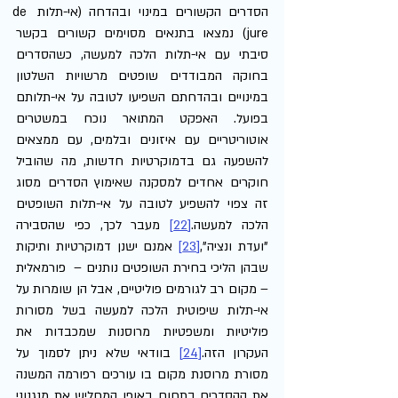
הסדרים הקשורים במינוי ובהדחה (אי-תלות de 
jure) נמצאו בתנאים מסוימים קשורים בקשר 
סיבתי עם אי-תלות הלכה למעשה, כשהסדרים 
בחוקה המבודדים שופטים מרשויות השלטון 
במינויים ובהדחתם השפיעו לטובה על אי-תלותם 
בפועל. האפקט המתואר נוכח במשטרים 
אוטוריטריים עם איזונים ובלמים, עם ממצאים 
להשפעה גם בדמוקרטיות חדשות, מה שהוביל 
חוקרים אחדים למסקנה שאימוץ הסדרים מסוג 
זה צפוי להשפיע לטובה על אי-תלות השופטים 
הלכה למעשה.
[22]
 מעבר לכך, כפי שהסבירה 
"ועדת ונציה",
[23]
 אמנם ישנן דמוקרטיות ותיקות 
שבהן הליכי בחירת השופטים נותנים –  פורמאלית 
– מקום רב לגורמים פוליטיים, אבל הן שומרות על 
אי-תלות שיפוטית הלכה למעשה בשל מסורות 
פוליטיות ומשפטיות מרוסנות שמכבדות את 
העקרון הזה.
[24]
 בוודאי שלא ניתן לסמוך על 
מסורת מרוסנת מקום בו עורכים רפורמה המשנה 
את ההסדרים בתחום באופן המחליש את מנגנוני 