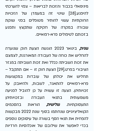
מינימאלי בכבוד והזכות לבריאות – צפוי להערכתי 
להיפגע.[28] שינוי זה במעמדן של הזכויות 
החוקתיות עשוי להותיר מטופלים בפני שוקת 
שבורה במקרה של חקיקה שתקצץ ותפגע 
בזכותם לטיפולים פרא-רפואיים. 
שנית, 
בינואר 2023 הוגשה הצעת חוק שנועדה 
להחליש את כוחה של העבודה המאורגנת, לצמצם 
את זכות השביתה ככלל ואת זכות השביתה במגזר 
הציבורי בפרט.[29] הצעת חוק זו – אם תתקבל – 
תחליש את יכולתן של עובדות במקצועות 
פרא-רפואיים להתאגד, לשבות, ולהיאבק על 
זכויותיהן. הצעה זו עשויה על כן להוביל לפגיעה 
משמעותית בתנאי העבודה ובזכויותיהן 
התעסוקתיות. 
שלישית,
 הוראות בהסכמים 
הקואליציוניים שנחתמו בסוף שנת 2022 מבקשות 
להפחית את תנאי הסף בשורה של עיסוקים נוספים 
בכדי לאפשר את שילובם של אוכלוסיות חרדיות 