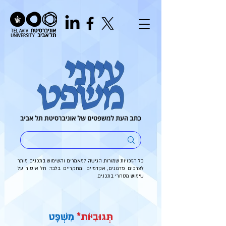
כל הזכויות שמורות. הגישה למאמרים והשימוש בתכנים מותר
לצרכים פדגוגים, אקדמיים ומחקריים בלבד. חל איסור על
שימוש מסחרי בתכנים.
תְּגוּבִיּוֹת*
מִשְׁפָּט