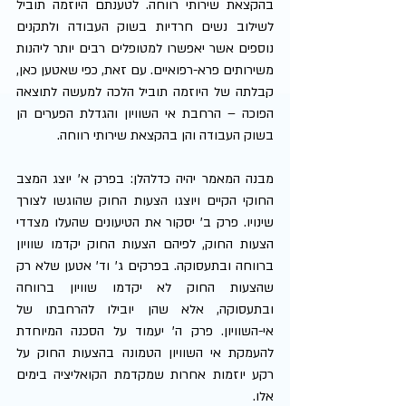
בהקצאת שירותי רווחה. לטענתם היוזמה תוביל 
לשילוב נשים חרדיות בשוק העבודה ולתקנים 
נוספים אש­­ר יאפשרו למטופלים רבים יותר ליהנות 
משירותים פרא-רפואיים. עם זאת, כפי שאטען כאן, 
קבלתה של היוזמה תוביל הלכה למעשה לתוצאה 
הפוכה – הרחבת אי השוויון והגדלת הפערים הן 
בשוק העבודה והן בהקצאת שירותי רווחה.  
מבנה המאמר יהיה כדלהלן: בפרק א' יוצג המצב 
החוקי הקיים ויוצגו הצעות החוק שהוגשו לצורך 
שינויו. פרק ב' יסקור את הטיעונים שהעלו מצדדי 
הצעות החוק, לפיהם הצעות החוק יקדמו שוויון 
ברווחה ובתעסוקה. בפרקים ג' וד' אטען שלא רק 
שהצעות החוק לא יקדמו שוויון ברווחה 
ובתעסוקה, אלא שהן יובילו להרחבתו של 
אי-השוויון. פרק ה' יעמוד על הסכנה המיוחדת 
להעמקת אי השוויון הטמונה בהצעות החוק על 
רקע יוזמות אחרות שמקדמת הקואליציה בימים 
אלו. 