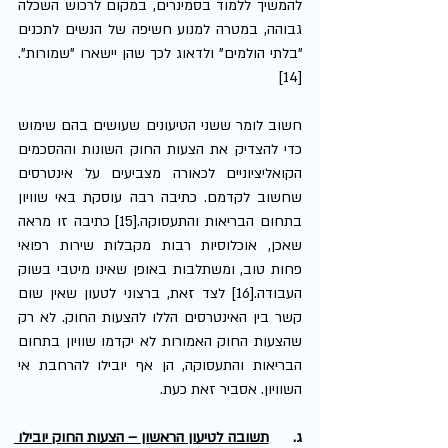
להמשיך ללמוד בסמינרים, במקום לרכוש השכלה 
גבוהה, במטרה למנוע חשיפה של הנשים לתכנים 
"בלתי הולמים" ולדאוג לכך שהן יישארו "שמורות".
[14] 
חשוב לומר ששני הטיעונים שעושים בהם שימוש 
כדי להצדיק את הצעות החוק השונות וההסכמים 
הקואליציוניים לכאורה מצביעים על אינטרסים 
שחשוב לקדמם. כתיבה רבה עוסקת באי שוויון 
בתחום הבריאות והתעסוקה.[15] כתיבה זו מראה 
שאכן, אוכלוסיות רבות מקבלות שירות רפואי 
פחות טוב, ומשתלבות באופן שאינו מיטבי בשוק 
העבודה.[16] לצד זאת, ברצוני לטעון שאין שום 
קשר בין האינטרסים הללו להצעות החוק. לא רק 
שהצעות החוק האמורות לא יקדמו שוויון בתחום 
הבריאות והתעסוקה, הן אף יובילו להרחבת אי 
השוויון. אסביר זאת כעת.
ג.      
תשובה לטיעון הראשון – הצעות החוק יובילו 