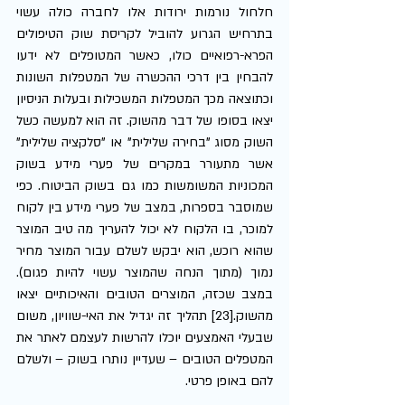
חלחול נורמות ירודות אלו לחברה כולה עשוי 
בתרחיש הגרוע להוביל לקריסת שוק הטיפולים 
הפרא-רפואיים כולו, כאשר המטופלים לא ידעו 
להבחין בין דרכי ההכשרה של המטפלות השונות 
וכתוצאה מכך המטפלות המשכילות ובעלות הניסיון 
יצאו בסופו של דבר מהשוק. זה הוא למעשה כשל 
השוק מסוג "בחירה שלילית" או "סלקציה שלילית" 
אשר מתעורר במקרים של פערי מידע בשוק 
המכוניות המשומשות כמו גם בשוק הביטוח. כפי 
שמוסבר בספרות, במצב של פערי מידע בין לקוח 
למוכר, בו הלקוח לא יכול להעריך מה טיב המוצר 
שהוא רוכש, הוא יבקש לשלם עבור המוצר מחיר 
נמוך (מתוך הנחה שהמוצר עשוי להיות פגום). 
במצב שכזה, המוצרים הטובים והאיכותיים יצאו 
מהשוק.[23] תהליך זה יגדיל את האי-שוויון, משום 
שבעלי האמצעים יוכלו להרשות לעצמם לאתר את 
המטפלים הטובים – שעדיין נותרו בשוק – ולשלם 
להם באופן פרטי. 