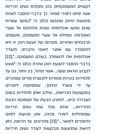
לקשיים התעסוקתיים בהן נתקלות נשים חרדיות 
אשר סיימו לימודי סמינר. כך בדברי ההסבר לאחת 
מהצעות החוק שהוגשו נכתב כי: "במשך עשרות 
שנים נמנעו אוכלוסיות שונות מלהיכנס אל שערי 
האקדמיה וממילא אל שערי התעסוקה, מטעמים 
תרבותיים ואחרים. מטרתה של הצעת חוק זו היא 
להתמודד עם אתגר לאומי וחברתי, ולעודד 
אוכלוסיות אלו להשתלב בעולם התעסוקה...".[12] 
בדברי ההסבר להצעת חוק אחרת נכתב כי: "מוצע 
לקבוע הוראת שעה... אשר תחול, בין היתר, גם על 
תלמידות בוגרות מוסדות להכשרת מורים שמוכרים 
על ידי משרד החינוך, שתסיימנה לימודים 
במקצועות הבריאות... שילוב אותן תלמידות בשוק 
העבודה יביא... לפתרון הבעיה של תעסוקת הבנות 
החרדיות... אחת מכל שתי נשים חרדיות 
שמתחילות לימודי מכינה, אינן מגיעות לסיום 
הלימודים לתואר....".[13] מהדיונים על היוזמה, ניתן 
לראות שההצעות מבקשות לעודד נשים חרדיות 