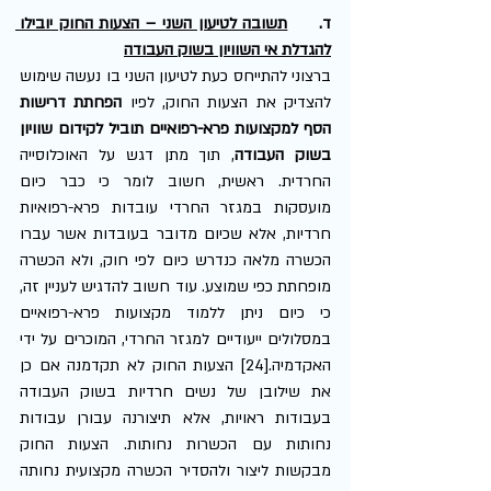
ד.     
תשובה לטיעון השני – הצעות החוק יובילו 
להגדלת אי השוויון בשוק העבודה
ברצוני להתייחס כעת לטיעון השני בו נעשה שימוש 
להצדיק את הצעות החוק, לפיו 
הפחתת דרישות 
הסף למקצועות פרא-רפואיים תוביל לקידום שוויון 
בשוק העבודה
, תוך מתן דגש על האוכלוסייה 
החרדית. ראשית, חשוב לומר כי כבר כיום 
מועסקות במגזר החרדי עובדות פרא-רפואיות 
חרדיות, אלא שכיום מדובר בעובדות אשר עברו 
הכשרה מלאה כנדרש כיום לפי חוק, ולא הכשרה 
מופחתת כפי שמוצע. עוד חשוב להדגיש לעניין זה, 
כי כיום ניתן ללמוד מקצועות פרא-רפואיים 
במסלולים ייעודיים למגזר החרדי, המוכרים על ידי 
האקדמיה.[24] הצעות החוק לא תקדמנה אם כן 
את שילובן של נשים חרדיות בשוק העבודה 
בעבודות ראויות, אלא תיצורנה עבורן עבודות 
נחותות עם הכשרות נחותות. הצעות החוק 
מבקשות ליצור ולהסדיר הכשרה מקצועית נחותה 