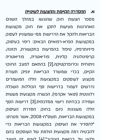
א.    
ההסדרה הקיימת וההצעות לשינוייה
מספר הצעות חוק שהוגשו במהלך השנים 
האחרונות מציעות לתקן את חוק מקצועות 
הבריאות ולהקל את הדרישות ממי שמעוניין לעסוק 
במקצועות הפרא-רפואיים הבאים: ריפוי בעיסוק, 
פיזיותרפיה, טיפול בהפרעות בתקשורת, תזונה, 
קרימינולוגיה קלינית, פודיאטריה, פודיאטריה 
ניתוחית וכירופרקטיקה.[2] בהתאם למצב החוקי 
הקיים, בכדי שמשרד הבריאות ינפיק תעודת 
מקצוע לעוסקים במקצועות הללו המועמדים 
נדרשים לעמוד בדרישות סף הכוללות השכלה 
רלוונטית (תואר אקדמי), הכשרה מקצועית מעשית 
ועמידה בבחינת רישוי ממלכתית.[3] דרישות הסף 
הללו מעוגנות כיום בחוק הסדרת העיסוק 
במקצועות הבריאות, תשס"ח-2008, אשר מטרתו: 
"להסדיר את העיסוק במקצועות הבריאות כדי 
להבטיח רמה מקצועית הולמת של העוסקים בהם 
ולהגן על בריאות הציבור".[4] לעניין זה חשוב 