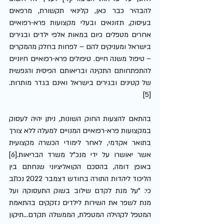
להבהיר כבר כאן, קלינאי תקשורת, מרפאים 
בעיסוק, תזונאים ובעלי מקצועות פרא-רפואיים 
אחרים מטפלים כיום במאות אלפי ילדים ובגירים 
בישראל ומעניקים להם – לפחות בחלק מהמקרים 
– טיפול משנה חיים. טיפולים פרא-רפואיים חיוניים 
להתפתחותם התקינה ובריאותם הפיסית והנפשית 
של קטינים ובגירים בישראל ואינם בגדר מותרות.
[5] 
בהתאם להצעות החוק השונות, ניתן יהיה לעסוק 
במקצועות פרא-רפואיים המנויים למעלה ללא צורך 
בתואר אקדמי, לאחר לימודי הכשרה מקצועית 
אשר יאושרו על ידי מנכ"ל משרד הבריאות.[6] 
באופן דומה, בהסכם הקואליציוני שנחתם בין 
הליכוד ליהדות התורה בחודש דצמבר 2022 נכתב 
כי: "על מנת לקדם שילוב בשוק התעסוקה ועל 
מנת לשפר את השירות לילדים נזקקים בהתאמת 
המטפל לקהילה המטפלת, הממשלה תקדם...תיקון 