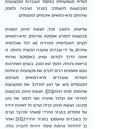
לעלייה משמעותית במספר העובדות המקצועיות 
המבקשות להשתלב במגזר הציבורי ולספק 
שירותים פרא-רפואיים איכותיים למטופלים. 
שלישית, וחשוב מכל, הצעות החוק השונות 
מבקשות לתמרץ אספקת שירותים פרא-רפואיים 
לקויים לאוכלוסייה החרדית (או לכל אוכלוסייה 
אחרת), על ידי עובדות שיעברו הכשרה נחותה. זו 
איננה הדרך לקידום שוויון באספקת שירותי 
בריאות ורווחה. ההפך הוא הנכון. בשנים האחרונות 
נעשו מאמצים רבים לקדם את מקצועיות ובטיחות 
השירות שעובדים פרא-רפואיים מעניקים 
למטופלים (ויש אף רצון להרחיב את המקצועות 
שחוסים תחת החוק[21]). הצעות החוק מבקשות 
להחזיר את הגלגל אחורה ואף להפוך את כיוון 
סיבובו. הצעות החוק יובילו קודם כל לאיכות ירודה 
של טיפולים במגזר החרדי (מאחר ומדובר קודם 
כל בעובדות שיועסקו במגזר החרדי),[22] ואחר 
כך לחלחול נורמות טיפול ירודות לחברה כולה. 