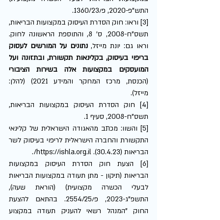
התש"פ-2020, פ/1360/23.
[3] וראו: חוק הסדרת העיסוק במקצועות הבריאות, 
תשס"ח-2008, ס' 8, והתוספת הראשונה לחוק. 
וראו גם: יונת מייזל, 
נתונים על המורשים לעסוק 
בריפוי בעיסוק, בקלינאות תקשורת, ובתזונה ועל 
המועסקים במקצועות אלה בשירות הציבורי
(הכנסת, מרכז המחקר והמידע 2021) (להלן: 
מייזל).
[4] חוק הסדרת העיסוק במקצועות הבריאות, 
תשס"ח-2008, סעיף 1. 
[5] והשוו: מכתב מהאגודה הישראלית של קלינאי 
התקשורת והחברה הישראלית לריפוי בעיסוק לשר 
הבריאות (30.4.23). https://ishla.org.il/. 
[6] הצעת חוק הסדרת העיסוק במקצועות 
הבריאות (תיקון - מתן תעודה במקצועות הבריאות 
לבעלי הכשרה מקצועית) (הוראת שעה), 
התשפ"ג-2023, פ/2554/25. בהתאם להצעת 
החוק "המנהל רשאי להעניק תעודה במקצוע 