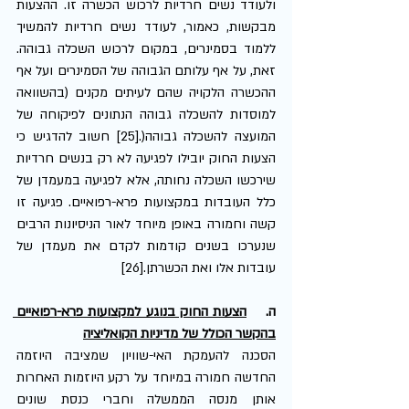
ולעודד נשים חרדיות לרכוש הכשרה זו. ההצעות 
מבקשות, כאמור, לעודד נשים חרדיות להמשיך 
ללמוד בסמינרים, במקום לרכוש השכלה גבוהה. 
זאת, על אף עלותם הגבוהה של הסמינרים ועל אף 
ההכשרה הלקויה שהם לעיתים מקנים (בהשוואה 
למוסדות להשכלה גבוהה הנתונים לפיקוחה של 
המועצה להשכלה גבוהה(.[25] חשוב להדגיש כי 
הצעות החוק יובילו לפגיעה לא רק בנשים חרדיות 
שירכשו השכלה נחותה, אלא לפגיעה במעמדן של 
כלל העובדות במקצועות פרא-רפואיים. פגיעה זו 
קשה וחמורה באופן מיוחד לאור הניסיונות הרבים 
שנערכו בשנים קודמות לקדם את מעמדן של 
עובדות אלו ואת הכשרתן.[26]
ה.    
הצעות החוק בנוגע למקצועות פרא-רפואיים 
בהקשר הכולל של מדיניות הקואליציה
הסכנה להעמקת האי-שוויון שמציבה היוזמה 
החדשה חמורה במיוחד על רקע היוזמות האחרות 
אותן מנסה הממשלה וחברי כנסת שונים 