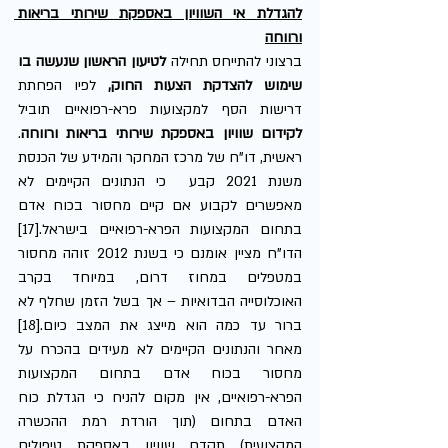
להגדלת אי השוויון באספקת שירותי בריאות 
ורווחה
ברצוני להתייחס תחילה 
לטיעון הראשון שנעשה בו 
שימוש להצדקת הצעות החוק, 
לפיו הפחתת 
דרישות הסף למקצועות פרא-רפואיים תוביל 
לקידום שוויון באספקת שירותי בריאות ורווחה
. 
ראשית, דו"ח של מרכז המחקר והמידע של הכנסת 
משנת 2021 קבע  כי הנתונים הקיימים לא 
מאפשרים לקבוע אם קיים מחסור בכוח אדם 
בתחום המקצועות הפרא-רפואיים בישראל.[17] 
הדו"ח מציין אומנם כי בשנת 2012 זוהה מחסור 
במטפלים במחוז דרום, במיוחד בקרב 
האוכלוסייה הבדואיות – אך בשל הזמן שחלף לא 
ברור עד כמה הוא מייצג את המצב כיום.[18] 
מאחר והנתונים הקיימים לא מעידים בהכרח על 
מחסור בכוח אדם בתחום המקצועות 
הפרא-רפואיים, אין מקום להניח כי הגדלת כוח 
האדם בתחום (תוך הורדת רמת ההכשרה 
המקצועית) תקדם שוויון באספקת טיפולים 