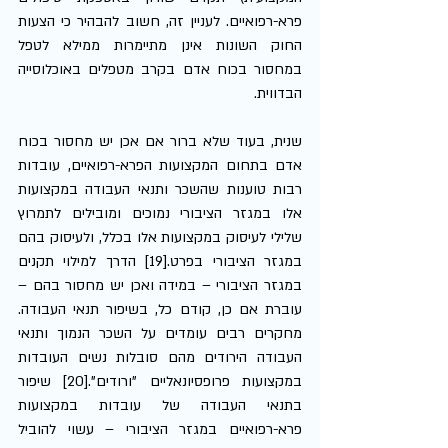
פרא-רפואיים. לעניין זה, חשוב להבהיר כי הצעות 
החוק השונות אינן מתיימרות ממילא לטפל 
במחסור בכוח אדם בקרב מטפלים באוכלוסייה 
הבדווית. 
שנית, בעוד שלא ברור אם אכן יש מחסור בכוח 
אדם בתחום המקצועות הפרא-רפואיים, עובדות 
רבות טוענות שהשכר ותנאי העבודה במקצועות 
אלו במגזר הציבורי נמוכים ומובילים לתמרוץ 
שלילי לעיסוק במקצועות אלו בכלל, ולעיסוק בהם 
במגזר הציבורי בפרט.[19] הדרך למילוי תקנים 
במגזר הציבורי – במידה ואכן יש מחסור בהם – 
עוברת אם כן, קודם כל, בשיפור תנאי העבודה. 
מחקרים רבים עומדים על השכר הנמוך ותנאי 
העבודה הירודים מהם סובלות נשים העובדות 
במקצועות פרופסיונאליים "ורודים".[20] שיפור 
בתנאי העבודה של עובדות במקצועות 
פרא-רפואיים במגזר הציבורי – עשוי להוביל 