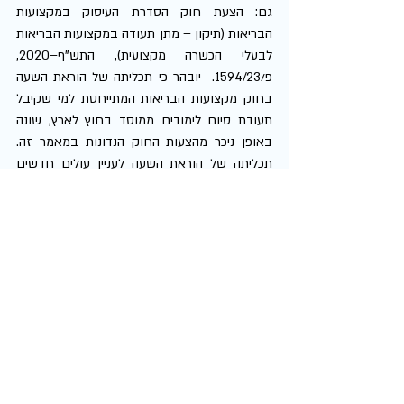
גם: הצעת חוק הסדרת העיסוק במקצועות 
הבריאות (תיקון – מתן תעודה במקצועות הבריאות 
לבעלי הכשרה מקצועית), התש"ף–2020, 
פ/1594/23.  יובהר כי תכליתה של הוראת השעה 
בחוק מקצועות הבריאות המתייחסת למי שקיבל 
תעודת סיום לימודים ממוסד בחוץ לארץ, שונה 
באופן ניכר מהצעות החוק הנדונות במאמר זה. 
תכליתה של הוראת השעה לעניין עולים חדשים 
איננה להנמיך את תנאי הסף לעיסוק במקצועות 
פרא-רפואיים בישראל, אלא לאפשר עיסוק 
במקצועות אלו למי שלמדו מקצועות אלו במדינות 
"שבהן מקצועות הבריאות האמורים נלמדו כחלק 
מלימודי תעודה כתנאי לעיסוק במקצועות הבריאות 
באותה מדינה ולא ניתן היה ללמוד אותם כחלק 
מהלימודים לתואר אקדמי". (חוק הסדרת העיסוק 
במקצועות הבריאות, תשס"ח-2008, ס' 58(ה1)(2); 
הצעת חוק הסדרת העיסוק במקצועות הבריאות 
(תיקון מס' 4 – הוראת שעה) (הכרה בלימודי 
תעודה) התשע"ה-2014, ה"ח 529). 