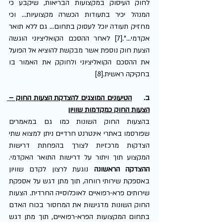
לחוק העיסוק במקצועות הבריאות, שיקבע כי 
המנהל יכיר בתעודות הכשרה מקצועיות... וכי 
מחזיק תעודה יוכל לעסוק בתחום... גם ללא תואר 
אקדמי...".[7] לאחר ההסכם הקואליציוני הוגשה 
הצעת חוק נוספת אשר מבקשת להוציא אל הפועל 
את ההסכם הקואליציוני ולחוקק את האמור בו 
בחקיקה ראשית.[8] 
ב.     
הטיעונים המוצגים להצדקת הצעות החוק – 
הצעות החוק כמקדמות שוויון
בהצעות החוק השונות כמו גם במאמרים 
שפורסמו באתרי אינטרנט חרדיים ניתן למצוא שתי 
הצדקות מרכזיות לצורך בהפחתת דרישות 
המקצוע תוך ויתור על דרישות התואר האקדמי. 
ההצדקה הראשונה
 נוגעת לרצון לקדם שוויון 
באספקת שירותי רווחה, תוך מתן דגש על אספקת 
שירותים פרא-רפואיים לאוכלוסייה החרדית. הצעות 
החוק השונות מדגישות את המחסור בכוח האדם 
בתחום המקצועות הפרא-רפואיים, תוך מתן דגש 