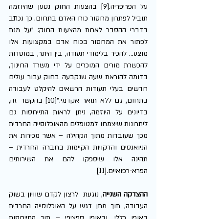
על הפריפריה.[9] בהצעות החוק נטען שהיוזמה 
תוביל לפתרון מחסור כוח האדם בתחום. כך נכתב 
בדברי ההסבר לאחת מהצעות החוק: "על מנת 
לפתור את המחסור בכוח אדם במקצועות אלו 
מוצע... להכיר בלימודי תעודה, בין היתר, במוסדות 
להכשרת מורים המוכרים על ידי משרד החינוך, 
בדומה להוראת שעה שנקבעה בחוק עבור עולים 
חדשים בעלי תעודות הרשאים להיקלט לעבודה 
בתחום, גם ללא תואר אקדמי."[10] בהקשר זה, 
בדיונים על היוזמה, ניתן לראות התייחסות גם 
ליתרונות שיצמחו למטופלים מהאוכלוסייה החרדית 
מכך שעובדות מתוך הקהילה – אשר מכירות את 
הניואנסים והדקויות הקיימות בחברה החרדית – 
תהינה אלו שיספקו להם את השירותים 
הפרא-רפואיים.[11] 
ההצדקה השנייה
, נוגעת  לרצון לקדם שוויון בשוק 
העבודה, תוך מתן דגש על האוכלוסייה החרדית 
באופן כללי, ובאופן ספציפי – תוך התייחסות 