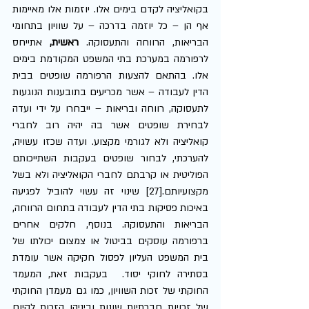
בקואליציה לקדם בימים אלו. יוזמות אלו מאיימות 
אף הן – כל יוזמה בדרכה – על שוויון בתחומי 
הבריאות, הרווחה והתעסוקה. 
ראשית,
 אתייחס 
לרפורמה במערכת בתי המשפט המקודמת בימים 
אלו. בהתאם להצעות הרפורמה שופטים בבית 
הדין לעבודה – אשר מכריעים בתובענות הנוגעות 
לתעסוקה, רווחה ובריאות – ייבחרו על ידי ועדה 
לבחירת שופטים אשר בה יהיה רוב לחברי 
קואליציה ולא לגורמי מקצוע. ועדה שכזו עשויה, 
להערכתי, לבחור שופטים בעקבות השתייכותם 
הפוליטית או קרבתם לחברי הקואליציה ולא בשל 
מקצועיותם.[27] שינוי זה עשוי להוביל לפגיעה 
באיכות פסיקות בתי הדין לעבודה בתחום הרווחה, 
הבריאות והתעסוקה. בנוסף, חלקים אחרים 
ברפורמה עוסקים בביטול או צמצום יכולתו של 
בית המשפט העליון לפסול חקיקה אשר עומדת 
בסתירה לחוקי יסוד.  בעקבות זאת, המעמד 
החוקתי של זכות השוויון, כמו גם מעמדן החוקתי 
של זכויות חברתיות שונות וביניהן הזכות לקיום 