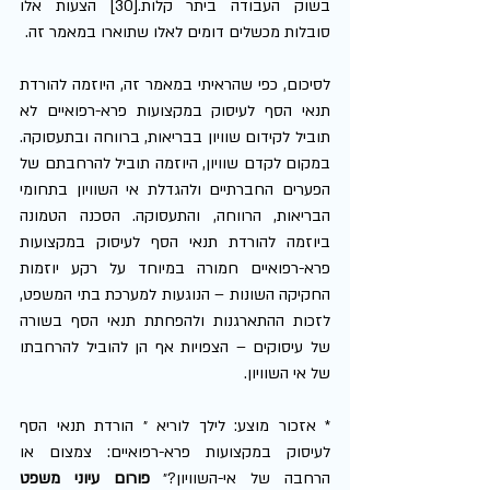
בשוק העבודה ביתר קלות.[30] הצעות אלו 
סובלות מכשלים דומים לאלו שתוארו במאמר זה. 
לסיכום, כפי שהראיתי במאמר זה, היוזמה להורדת 
תנאי הסף לעיסוק במקצועות פרא-רפואיים לא 
תוביל לקידום שוויון בבריאות, ברווחה ובתעסוקה. 
במקום לקדם שוויון, היוזמה תוביל להרחבתם של 
הפערים החברתיים ולהגדלת אי השוויון בתחומי 
הבריאות, הרווחה, והתעסוקה. הסכנה הטמונה 
ביוזמה להורדת תנאי הסף לעיסוק במקצועות 
פרא-רפואיים חמורה במיוחד על רקע יוזמות 
החקיקה השונות – הנוגעות למערכת בתי המשפט, 
לזכות ההתארגנות ולהפחתת תנאי הסף בשורה 
של עיסוקים – הצפויות אף הן להוביל להרחבתו 
של אי השוויון.     
* אזכור מוצע: לילך לוריא ״ הורדת תנאי הסף 
לעיסוק במקצועות פרא-רפואיים: צמצום או 
הרחבה של אי-השוויון?״ 
פורום עיוני משפט