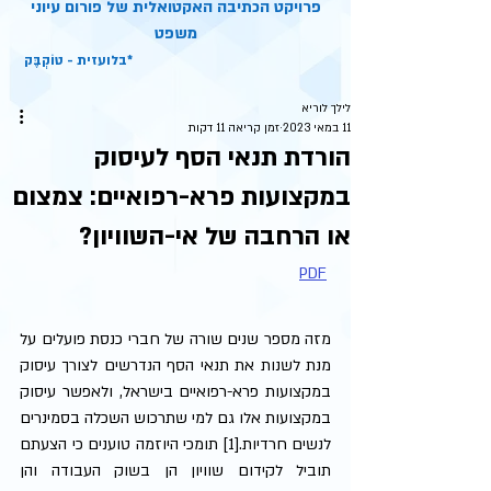
פרויקט הכתיבה האקטואלית של פורום עיוני
משפט
בלועזית - טוֹקְבֶּק*
לילך לוריא
11 במאי 2023
זמן קריאה 11 דקות
הורדת תנאי הסף לעיסוק
במקצועות פרא-רפואיים: צמצום
או הרחבה של אי-השוויון?
PDF
מזה מספר שנים שורה של חברי כנסת פועלים על 
מנת לשנות את תנאי הסף הנדרשים לצורך עיסוק 
במקצועות פרא-רפואיים בישראל, ולאפשר עיסוק 
במקצועות אלו גם למי שתרכוש השכלה בסמינרים 
לנשים חרדיות.[1] תומכי היוזמה טוענים כי הצעתם 
תוביל לקידום שוויון הן בשוק העבודה והן 