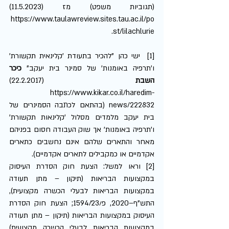
(תגוביות משפט) מז (11.5.2023) 
https://www.taulawreview.sites.tau.ac.il/po
st/lilachlurie.
[1]  ישי כהן "להכיר בתעודת 'קלינאית תקשורת' 
ו'תרפיה באומנות' של סמינר בית יעקב" 
כיכר 
השבת 
(22.2.2017)  
https://www.kikar.co.il/haredim-
news/222832 (בהתאם לכתבה הסמינרים של 
בית יעקב מלמדים מסלול 'קלינאות תקשורת' 
ו'תרפיה באומנות' אך שוק העבודה חסום בפניהם 
מאחר והתארים שלהם אינם נחשבים כתארים 
אקדמיים או כמקבילים לתארים אקדמיים).  
[2] וראו למשל: הצעת חוק הסדרת העיסוק 
במקצועות הבריאות (תיקון – מתן תעודה 
במקצועות הבריאות לבעלי הכשרה מקצועית), 
התש"ף–2020, פ/1594/23; הצעת חוק הסדרת 
העיסוק במקצועות הבריאות (תיקון – מתן תעודה 
במקצועות הבריאות לבעלי הכשרה מקצועית) 