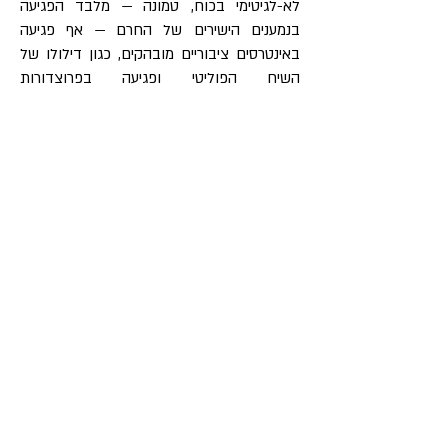
לא-לגיטימי בכוח, טמונה — מלבד הפגיעה
בנמענים הישירים של החרם — אף פגיעה
באינטרסים ציבוריים מובהקים, כגון דילולו של
השיח הפוליטי ופגיעה בפרוצדורות
הדמוקרטיות. מסקנה שלישית היא שאינטרסים
אלה מהווים ערכים מתחרים לחופש הביטוי,
שיש להביאם בחשבון בעת גיבוש האסדרה
המשפטית של חרם, וכי הגדרתם כערכים
ציבוריים משליכה על שאלת הענף המשפטי
הראוי לטיפול בחרם (אם רק הדין האזרחי או אף
הדין הפלילי).
למאמר הבא
למאמר הקודם
לקבלת עדכונים