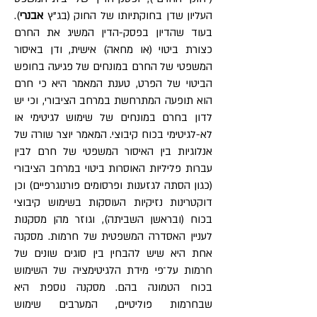
העליון שדן בחוקתיותו של החוק (בג"ץ
אבנרי
).
בעוד שהדיון בפסק-הדין המשיג את החרם
כצורת ביטוי (או מחאה) אישית, ודן באיסור
המשפטי של החרם במונחים של פגיעה בחופש
הביטוי של הפרט, טענת המאמר היא כי חרם
הוא תופעה המתרחשת במרחב הציבורי, וכי יש
לדון בחרם במונחים של שימוש לגיטימי או
לא-לגיטימי בכוח קיבוצי. המאמר יוצר שורה של
אנלוגיות בין האיסור המשפטי של חרם לבין
עברות פליליות האוסרות ביטוי במרחב הציבורי
(כגון הסתה לגזענות ופרסומים פורנוגרפיים) וכן
דוקטרינות נזיקיות העוסקות בשימוש קיבוצי
בכוח (ובראשן השביתה), וגוזר מהן מסקנות
לעניין האסדרה המשפטית של חרמות. מסקנה
אחת היא שיש להבחין בין סוגים שונים של
חרמות על־פי מידת הלגיטימציה של השימוש
בכוח הטמונה בהם. מסקנה נוספת היא
שבחרמות פוליטיים, המערבים שימוש