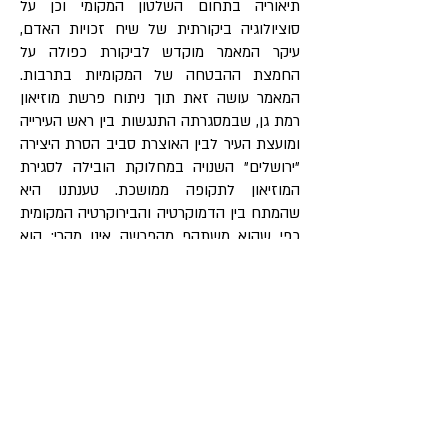
תיאוריה בתחום השלטון המקומי וכן על
סוציולוגיה ביקורתית של שיח זכויות האדם,
עיקר המאמר מוקדש לביקורת כפולה על
החמצת ההבטחה של המקומיות בתרבות.
המאמר עושה זאת תוך ניתוח פרשת מוזיאון
רמת גן, שבמסגרתה התנגשות בין ראש העירייה
ומועצת העיר לבין האוצרת סביב הסרת היצירה
״ירושלים״ השנויה במחלוקת הובילה לסגירת
המוזיאון לתקופה ממושכת. טענתנו היא
שהמתח בין הדמוקרטיה והבירוקרטיה המקומית
כפי שהוא משתקף מהפרשה אינו מקרי; הוא
מובנה על-ידי הארכיטקטורה המשפטית של
המוזיאון העירוני, המעוצבת בתורה על-ידי
ההגיונות המתנגשים של פקודת העיריות ושל
חוק המוזיאונים, שבשמם טוען כל אחד
מהמשתתפים למונופול על הסדרת המוזיאון.
בסיכומו של דבר נדחה את הקריאות להכריע
במתח באמצעות המשפט, ונציע קריאה של
הארכיטקטורה המשפטית כמעודדת שיח פתוח
וקשוב תוך הכרה בתפיסות העולם המתחרות