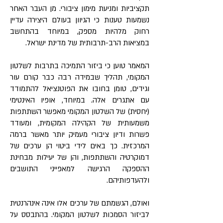
תקציביות ומניעת מימון ציבורי. מן העבר האחר
נשמעות טענות כי הגיוון בעולם היצירה עדיין
רחוק מלהיות מספק, במיוחד בהתחשב
במציאות הרב-תרבותית של מדינת ישראל.
המאמר טוען כי ביזור התמיכה בתרבות לשלטון
המקומי, תהליך שבמידה רבה כבר קורם עור
וגידים, טומן בחובו את הפוטנציאל להתמודד
עם אתגרים אלה. במיוחד, אופיו האינטימי
(יחסית) של השלטון המקומי מאפשר השתתפות
משמעותית של הקהילה המקומית, ומעודד
פשרות ודיון ציבורי מעמיק יותר מאשר ברמה
המרכזית. כך באים לידי ביטוי הן ערכים של
דמוקרטיה והשתתפות, והן של יעילות מבחינת
ההספקה הרגישה למאפייני התושבים
ולהעדפותיהם.
ואולם, הגשמתם של ערכים אלו אינה אינהרנטית
לביזור הסמכות לשלטון המקומי. בהתבסס על