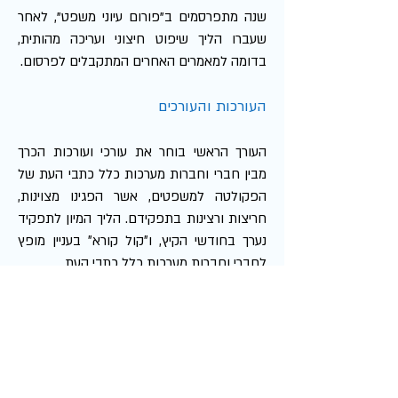
שנה מתפרסמים ב"פורום עיוני משפט", לאחר
שעברו הליך שיפוט חיצוני ועריכה מהותית,
בדומה למאמרים האחרים המתקבלים לפרסום.
העורכות והעורכים
העורך הראשי בוחר את עורכי ועורכות הכרך
מבין חברי וחברות מערכות כלל כתבי העת של
הפקולטה למשפטים, אשר הפגינו מצוינות,
חריצות ורצינות בתפקידם. הליך המיון לתפקיד
נערך בחודשי הקיץ, ו״קול קורא״ בעניין מופץ
לחברי וחברות מערכות כלל כתבי העת.
פורום העורכים, המורכב מהעורך הראשי
ומהעורכים והעורכות הסטודנטים, מחליט על
קבלה או דחיה של מאמרים המוגשים לכתב
העת, על אופן הטיפול בהם וכן מקבל החלטות
הנוגעות לאיוש המערכת והפעילויות השונות של