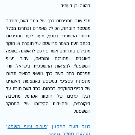
בהווה והן בעתיד.
מדי שנה מתפרסם כרך של כתב העת, מורכב
ממספר חוברות, הכולל מאמרים נבחרים מכלל
תחומי המשפט. בנוסף, מעת לעת מתפרסם
בכתב העת מאמר פרי עטם של חוקרת או חוקר
מובילים בתחומם אשר פורסם לראשונה בשפה
האנגלית ומתורגם ומותאם, עבור "עיוני
המשפט", למציאות המשפטית בישראל. עוד
מפרסם כתב העת כרך נושאי המאיר תחום
מתפתח ספציפי במשפט באמצעות מאמרים
של בכירי החוקרים בתחום. כתב העת חורת על
דגלו ערכים של חופש אקדמי, מחשבה
ביקורתית, ומחויבות לקידומו של המחקר
המשפטי.
כתב העת המקוון "
פורום עיוני משפט
"
2790-0649