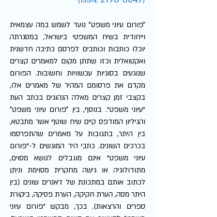
)
:
(
ISSN
״פורום עיוני משפט״ נועד לשמש במה עצמאית
וייחודית בשיח המשפטי בישראל, במסגרתה
יוכלו כותבות וכותבים לפרסם כתיבה חדשנית
ואקטואלית וכזו שתתן מקום למאמרים קצרים
שנוגעים בסוגיות עכשוויות וחשובות. הפורום
מקדם את פרסומם המהיר של מאמרים אלו,
בקצבי זמן קצרים מאלה הנהוגים בכתב העת
"עיוני משפט". בנוסף, בין ״פורום עיוני משפט״
והגיליון המודפס קיים שיח שוטף אשר מתבטא,
בין היתר, בתגובות על מאמרים שהתפרסמו
בכרכים השונים. כתבי היד המוגשים ל-"פורום
עיוני משפט" אינם מוגבלים לנושא מסוים,
מתודולוגיה או גישה מחקרית מסוימת וניתן
לכתוב אותם במתכונת של ז'אנרים שונים (בין
היתר מסה, הערת חקיקה, הערת פסיקה, ביקורת
ספרים והרצאות). בכך, מבקש "פורום עיוני