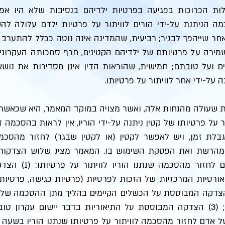
לות הכרוכות בפגיעה בפרטיות ילדיהם בנסיבות שלא היו אפש
ה הניתנת על-ידי הורים לוויתור על פרטיות ילדם עלולה להש
אחר שייהפך לבגיר; רביעית, שהמדינה אינה נוטה ככלל להתער
השמירה על פרטיותם של ילדיהם הקטינים, חרף סמכותה העקרונ
נים ועל טובתם; חמישית, שהוראות הדין אינן מסדירות את נו
על-ידי אחר לוויתור על פרטיותו.
 שעולה מהנחות אלה, ואשר מצויה במוקד המאמר, היא שכאשר
ר על פרטיותו של קטין ניתנה על-ידי הוריו, אין לראות בהסכמה 
בלת זמן, ויש לאפשר לקטין (או לקטין שבגר) לחזור מהסכמ
מהרשת ואת הפסקת השימוש בו. המאמר מציג שלוש הצדקות 
בזכותו של אדם לחזור מה
ורטיות המרכזיות של הזכות לפרטיות (פרטיות כגישה, פרטיות
רית); (2) הצדקה המבוססת על הכשלים הקיימים בהליך מתן ההסכמה של
פרטיות ילדיהם; (3) הצדקה המבוססת על התיאוריות בדבר יישום עקרון ט
 אדם לחזור מהסכמה לוויתור על פרטיותו שנתנו הוריו בשעה 